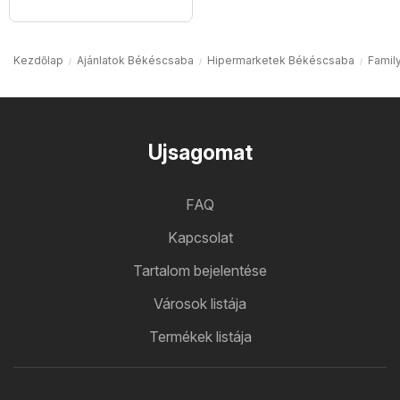
Kezdőlap
Ajánlatok Békéscsaba
Hipermarketek Békéscsaba
Famil
Ujsagomat
FAQ
Kapcsolat
Tartalom bejelentése
Városok listája
Termékek listája