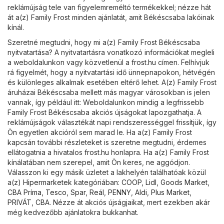
reklámújság tele van figyelemreméltó termékekkel; nézze hát
át a(z) Family Frost minden ajánlatát, amit Békéscsaba lakóinak
kínál.
Szeretné megtudni, hogy mi a(z) Family Frost Békéscsaba
nyitvatartása? A nyitvatartásra vonatkozó információkat megleli
a weboldalunkon vagy közvetlenül a
frost.hu
címen. Felhívjuk
rá figyelmét, hogy a nyitvatartási idő ünnepnapokon, hétvégén
és különleges alkalmak esetében eltérő lehet. A(z) Family Frost
áruházai Békéscsaba mellett más magyar városokban is jelen
vannak, így például itt: Weboldalunkon mindig a legfrissebb
Family Frost Békéscsaba akciós újságokat lapozgathatja. A
reklámújságok választékát napi rendszerességgel frissítjük, így
Ön egyetlen akcióról sem marad le. Ha a(z) Family Frost
kapcsán további részleteket is szeretne megtudni, érdemes
ellátogatnia a hivatalos
frost.hu
honlapra. Ha a(z) Family Frost
kínálatában nem szerepel, amit Ön keres, ne aggódjon.
Válasszon ki egy másik üzletet a lakhelyén találhatóak közül
a(z)
Hipermarketek
kategóriában:
COOP
,
Lidl
,
Goods Market
,
CBA Príma
,
Tesco
,
Spar
,
Reál
,
PENNY
,
Aldi
,
Plus Market
,
PRIVÁT
,
CBA
. Nézze át akciós újságjaikat, mert ezekben akár
még kedvezőbb ajánlatokra bukkanhat.