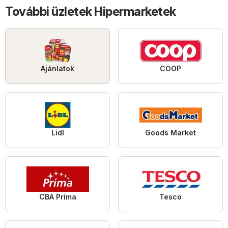
További üzletek Hipermarketek
Ajánlatok
COOP
Lidl
Goods Market
CBA Príma
Tesco