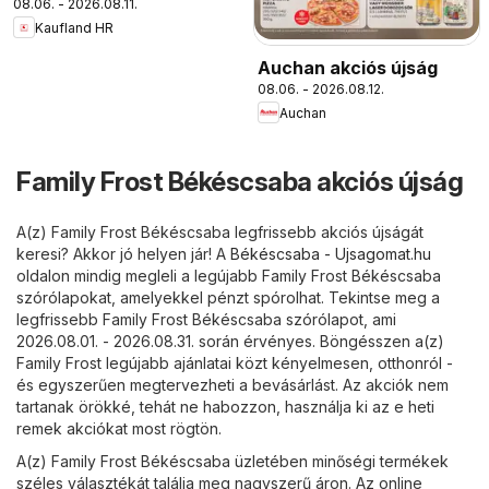
08.06. - 2026.08.11.
Kaufland HR
Auchan akciós újság
08.06. - 2026.08.12.
Auchan
Family Frost Békéscsaba akciós újság
A(z) Family Frost Békéscsaba legfrissebb akciós újságát
keresi? Akkor jó helyen jár! A
Békéscsaba - Ujsagomat.hu
oldalon mindig megleli a legújabb Family Frost Békéscsaba
szórólapokat, amelyekkel pénzt spórolhat. Tekintse meg a
legfrissebb Family Frost Békéscsaba szórólapot, ami
2026.08.01. - 2026.08.31. során érvényes. Böngésszen a(z)
Family Frost legújabb ajánlatai közt kényelmesen, otthonról -
és egyszerűen megtervezheti a bevásárlást. Az akciók nem
tartanak örökké, tehát ne habozzon, használja ki az e heti
remek akciókat most rögtön.
A(z) Family Frost Békéscsaba üzletében minőségi termékek
széles választékát találja meg nagyszerű áron. Az online