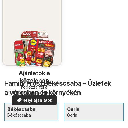
Ajánlatok a
közelében
Family Frost Békéscsaba – Üzletek
Fedezze fel a
a városban és környékén
különleges ajánlatokat
Helyi ajánlatok
Békéscsaba
Gerla
Békéscsaba
Gerla