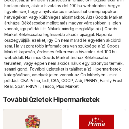
honlapunkon, akár a hivatalos
del-100.hu
weboldalon. Vegye
figyelembe, hogy a nyitvatartás módosulhat ünnepnapokon,
hétvégéken vagy különleges alkalmakkor. A(z) Goods Market
áruházai Békéscsaba mellett más magyar városokban is jelen
vannak, így például itt: Nálunk mindig megtalálja a(z) Goods
Market Békéscsaba legfrissebb akciós újságját. Naponta
összegyűjtjük ezeket, így Ön nem marad le egyetlen akcióról
sem. Ha viszont több információra van szüksége a(z) Goods
Market kapcsán, érdemes felkeresni a hivatalos
del-100.hu
weboldalt. Ha nincs Goods Market áruház Békéscsaba
területén, vagy éppen nem akciós náluk egy bizonyos termék,
semmi gond. További üzleteket is találhat a(z)
Hipermarketek
kategóriában, amelyek jelen vannak az Ön lakhelyén - mint
például:
CBA Príma
,
Lidl
,
CBA
,
COOP
,
Aldi
,
PENNY
,
Family Frost
,
Reál
,
Spar
,
PRIVÁT
,
Tesco
,
Plus Market
.
További üzletek Hipermarketek