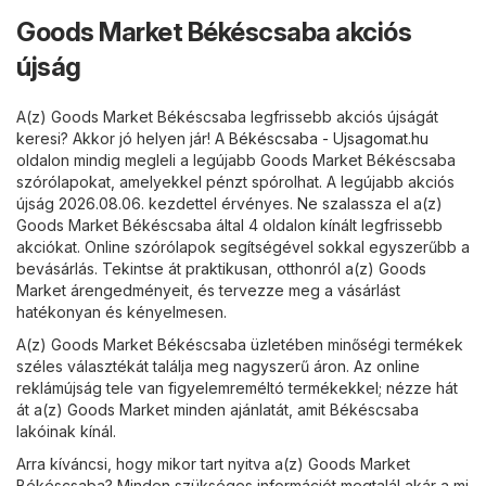
Goods Market Békéscsaba akciós
újság
A(z) Goods Market Békéscsaba legfrissebb akciós újságát
keresi? Akkor jó helyen jár! A
Békéscsaba - Ujsagomat.hu
oldalon mindig megleli a legújabb Goods Market Békéscsaba
szórólapokat, amelyekkel pénzt spórolhat. A legújabb akciós
újság 2026.08.06. kezdettel érvényes. Ne szalassza el a(z)
Goods Market Békéscsaba által 4 oldalon kínált legfrissebb
akciókat. Online szórólapok segítségével sokkal egyszerűbb a
bevásárlás. Tekintse át praktikusan, otthonról a(z) Goods
Market árengedményeit, és tervezze meg a vásárlást
hatékonyan és kényelmesen.
A(z) Goods Market Békéscsaba üzletében minőségi termékek
széles választékát találja meg nagyszerű áron. Az online
reklámújság tele van figyelemreméltó termékekkel; nézze hát
át a(z) Goods Market minden ajánlatát, amit Békéscsaba
lakóinak kínál.
Arra kíváncsi, hogy mikor tart nyitva a(z) Goods Market
Békéscsaba? Minden szükséges információt megtalál akár a mi