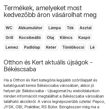
Termékek, amelyeket most
kedvezőbb áron vásárolhat meg
WC
Akkumulátor
Lámpa
Tök
Asztal
Grill
Kocsibeálló
Olaj
Kilincs
Kaspó
Lemez
Padlólap
Keter
Tömlőkocsi
Lé
Otthon és Kert aktuális újságok -
Békéscsaba
Ha a Otthon és Kert kategória legújabb szórólapjait és
katalógusait keresi Békéscsaba városában, akkor jó
helyen jár.
Békéscsaba - Ujsagomat.hu
weboldalunkon
minden információt megtalálhat a Békéscsaba városában
található akciókról. A város legnépszerűbb üzletei:
Pepco
,
JYSK
,
OBI
,
Praktiker
,
RS Bútor
. Böngésszen még ma a