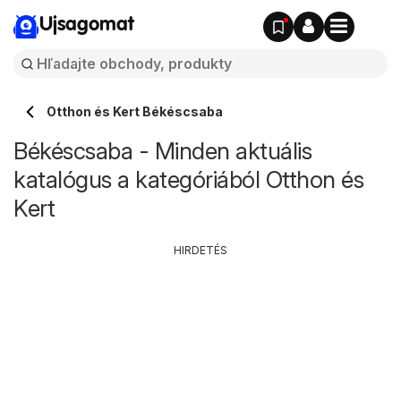
Ujsagomat
Otthon és Kert Békéscsaba
Békéscsaba - Minden aktuális
katalógus a kategóriából Otthon és
Kert
HIRDETÉS