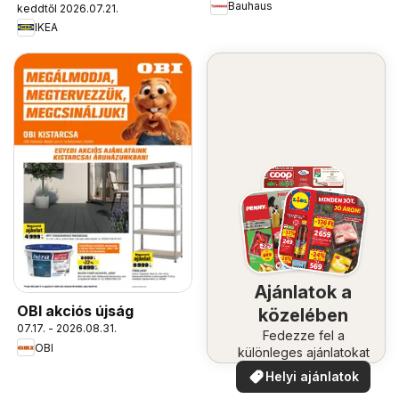
Bauhaus
keddtől 2026.07.21.
IKEA
Ajánlatok a
OBI akciós újság
közelében
07.17. - 2026.08.31.
Fedezze fel a
OBI
különleges ajánlatokat
Helyi ajánlatok