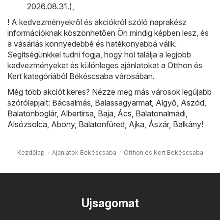
2026.08.31.)
,
! A kedvezményekről és akciókról szóló naprakész
információknak köszönhetően Ön mindig képben lesz, és
a vásárlás könnyedebbé és hatékonyabbá válik.
Segítségünkkel tudni fogja, hogy hol találja a legjobb
kedvezményeket és különleges ajánlatokat a Otthon és
Kert kategóriából Békéscsaba városában.
Még több akciót keres? Nézze meg más városok legújabb
szórólapjait:
Bácsalmás
,
Balassagyarmat
,
Algyő
,
Aszód
,
Balatonboglár
,
Albertirsa
,
Baja
,
Ács
,
Balatonalmádi
,
Alsózsolca
,
Abony
,
Balatonfüred
,
Ajka
,
Ászár
,
Balkány
!
Kezdőlap
Ajánlatok Békéscsaba
Otthon és Kert Békéscsaba
Ujsagomat