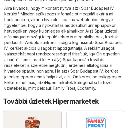
Arra kíváncsi, hogy mikor tart nyitva a(z) Spar Budapest IV.
kerület? Minden szükséges információt megtalál akár a mi
honlapunkon, akár a hivatalos
spar.hu
weboldalon. Vegye
figyelembe, hogy a nyitvatartás módosulhat ünnepnapokon,
hétvégéken vagy különleges alkalmakkor. A(z) Spar üzletei
más magyarországi településeken is megtalálhatóak, köztük
például itt: Weboldalunkon mindig a legfrissebb Spar Budapest
IV. kerület akciós újságokat lapozgathatja. A reklámújságok
választékát napi rendszerességgel frissítjük, így Ön egyetlen
akcióról sem marad le. Ha a(z) Spar kapcsán további
részleteket is szeretne megtudni, érdemes ellátogatnia a
hivatalos
spar.hu
honlapra. Ha a(z) Spar Budapest IV. kerület
jelenleg éppen nem kínálja azt, amit Ön keres, ne csüggedjen.
Felkereshet más, a(z)
Hipermarketek
kategóriába tartozó
üzleteket is, mint például:
Family Frost
,
Ecofamily
.
További üzletek Hipermarketek