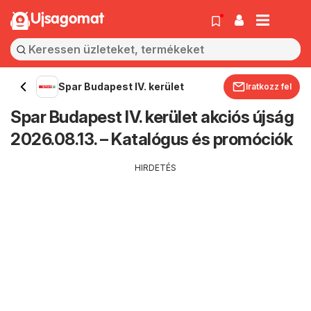
Ujsagomat
Spar Budapest IV. kerület
Iratkozz fel
Spar Budapest IV. kerület akciós újság
2026.08.13. – Katalógus és promóciók
HIRDETÉS