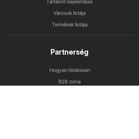
Tartalom bejelentése
Városok listája
Termékek listája
Partnerség
Hogyan hirdessen
B2B zóna
Ujsagomat
Minden újság egy helyen