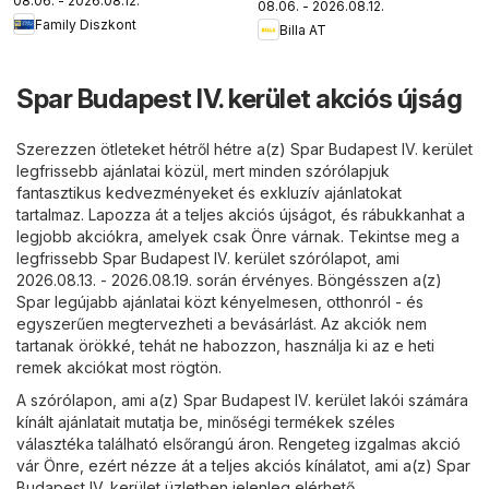
08.06. - 2026.08.12.
08.06. - 2026.08.12.
Family Diszkont
Billa AT
Spar Budapest IV. kerület akciós újság
Szerezzen ötleteket hétről hétre a(z) Spar Budapest IV. kerület
legfrissebb ajánlatai közül, mert minden szórólapjuk
fantasztikus kedvezményeket és exkluzív ajánlatokat
tartalmaz. Lapozza át a teljes akciós újságot, és rábukkanhat a
legjobb akciókra, amelyek csak Önre várnak. Tekintse meg a
legfrissebb Spar Budapest IV. kerület szórólapot, ami
2026.08.13. - 2026.08.19. során érvényes. Böngésszen a(z)
Spar legújabb ajánlatai közt kényelmesen, otthonról - és
egyszerűen megtervezheti a bevásárlást. Az akciók nem
tartanak örökké, tehát ne habozzon, használja ki az e heti
remek akciókat most rögtön.
A szórólapon, ami a(z) Spar Budapest IV. kerület lakói számára
kínált ajánlatait mutatja be, minőségi termékek széles
választéka található elsőrangú áron. Rengeteg izgalmas akció
vár Önre, ezért nézze át a teljes akciós kínálatot, ami a(z) Spar
Budapest IV. kerület üzletben jelenleg elérhető.