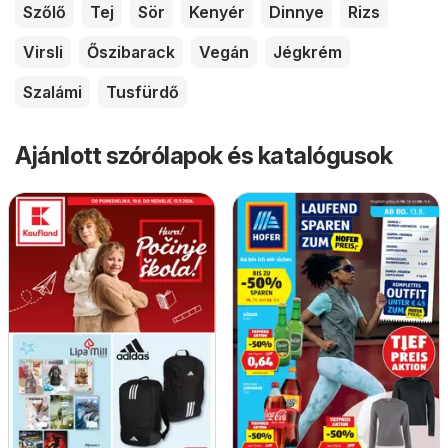
Szőlő
Tej
Sör
Kenyér
Dinnye
Rizs
Virsli
Őszibarack
Vegán
Jégkrém
Szalámi
Tusfürdő
Ajánlott szórólapok és katalógusok