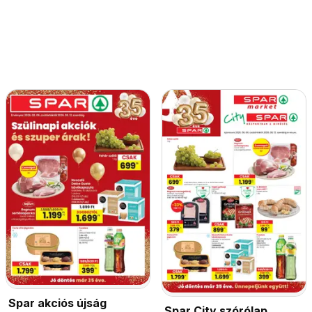
Spar akciós újság
Spar City szórólap