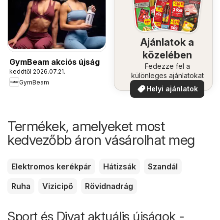
Ajánlatok a
közelében
GymBeam akciós újság
Fedezze fel a
keddtől 2026.07.21.
különleges ajánlatokat
GymBeam
Helyi ajánlatok
Termékek, amelyeket most
kedvezőbb áron vásárolhat meg
Elektromos kerékpár
Hátizsák
Szandál
Ruha
Vizicipő
Rövidnadrág
Sport és Divat aktuális újságok -