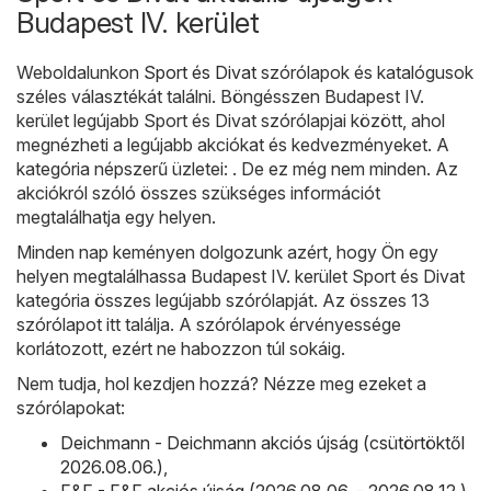
Budapest IV. kerület
Weboldalunkon
Sport és Divat
szórólapok és katalógusok
széles választékát találni. Böngésszen Budapest IV.
kerület legújabb Sport és Divat szórólapjai között, ahol
megnézheti a legújabb akciókat és kedvezményeket. A
kategória népszerű üzletei: . De ez még nem minden. Az
akciókról szóló összes szükséges információt
megtalálhatja egy helyen.
Minden nap keményen dolgozunk azért, hogy Ön egy
helyen megtalálhassa Budapest IV. kerület Sport és Divat
kategória összes legújabb szórólapját. Az összes 13
szórólapot itt találja. A szórólapok érvényessége
korlátozott, ezért ne habozzon túl sokáig.
Nem tudja, hol kezdjen hozzá? Nézze meg ezeket a
szórólapokat:
Deichmann - Deichmann akciós újság (csütörtöktől
2026.08.06.)
,