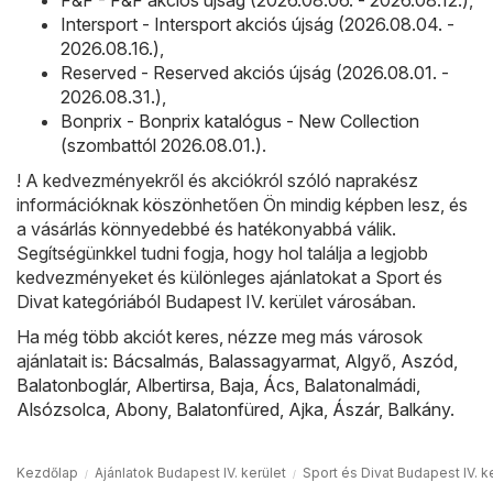
F&F - F&F akciós újság (2026.08.06. - 2026.08.12.)
,
Intersport - Intersport akciós újság (2026.08.04. -
2026.08.16.)
,
Reserved - Reserved akciós újság (2026.08.01. -
2026.08.31.)
,
Bonprix - Bonprix katalógus - New Collection
(szombattól 2026.08.01.)
.
! A kedvezményekről és akciókról szóló naprakész
információknak köszönhetően Ön mindig képben lesz, és
a vásárlás könnyedebbé és hatékonyabbá válik.
Segítségünkkel tudni fogja, hogy hol találja a legjobb
kedvezményeket és különleges ajánlatokat a Sport és
Divat kategóriából Budapest IV. kerület városában.
Ha még több akciót keres, nézze meg más városok
ajánlatait is:
Bácsalmás
,
Balassagyarmat
,
Algyő
,
Aszód
,
Balatonboglár
,
Albertirsa
,
Baja
,
Ács
,
Balatonalmádi
,
Alsózsolca
,
Abony
,
Balatonfüred
,
Ajka
,
Ászár
,
Balkány
.
Kezdőlap
Ajánlatok Budapest IV. kerület
Sport és Divat Budapest IV. k