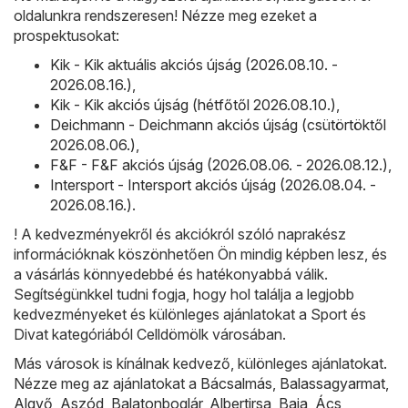
oldalunkra rendszeresen! Nézze meg ezeket a
prospektusokat:
Kik - Kik aktuális akciós újság (2026.08.10. -
2026.08.16.)
,
Kik - Kik akciós újság (hétfőtől 2026.08.10.)
,
Deichmann - Deichmann akciós újság (csütörtöktől
2026.08.06.)
,
F&F - F&F akciós újság (2026.08.06. - 2026.08.12.)
,
Intersport - Intersport akciós újság (2026.08.04. -
2026.08.16.)
.
! A kedvezményekről és akciókról szóló naprakész
információknak köszönhetően Ön mindig képben lesz, és
a vásárlás könnyedebbé és hatékonyabbá válik.
Segítségünkkel tudni fogja, hogy hol találja a legjobb
kedvezményeket és különleges ajánlatokat a Sport és
Divat kategóriából Celldömölk városában.
Más városok is kínálnak kedvező, különleges ajánlatokat.
Nézze meg az ajánlatokat a
Bácsalmás
,
Balassagyarmat
,
Algyő
,
Aszód
,
Balatonboglár
,
Albertirsa
,
Baja
,
Ács
,