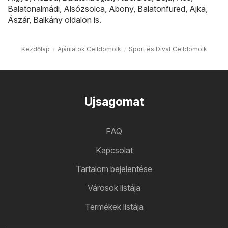
Balatonalmádi
,
Alsózsolca
,
Abony
,
Balatonfüred
,
Ajka
,
Ászár
,
Balkány
oldalon is.
Kezdőlap
Ajánlatok Celldömölk
Sport és Divat Celldömölk
Ujsagomat
FAQ
Kapcsolat
Tartalom bejelentése
Városok listája
Termékek listája