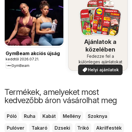
Ajánlatok a
közelében
GymBeam akciós újság
Fedezze fel a
keddtől 2026.07.21.
különleges ajánlatokat
GymBeam
Helyi ajánlatok
Termékek, amelyeket most
kedvezőbb áron vásárolhat meg
Póló
Ruha
Kabát
Mellény
Szoknya
Pulóver
Takaró
Dzseki
Trikó
Akrilfesték