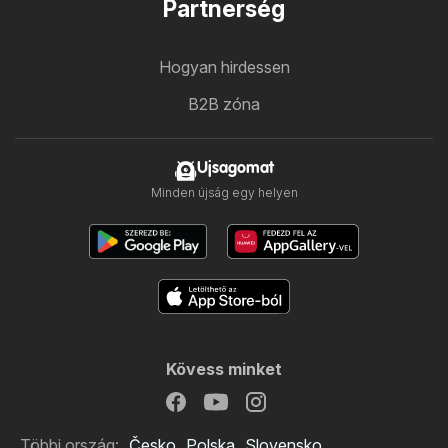
Partnerség
Hogyan hirdessen
B2B zóna
Ujsagomat
Minden újság egy helyen
Kövess minket
Többi ország:
Česko
Polska
Slovensko