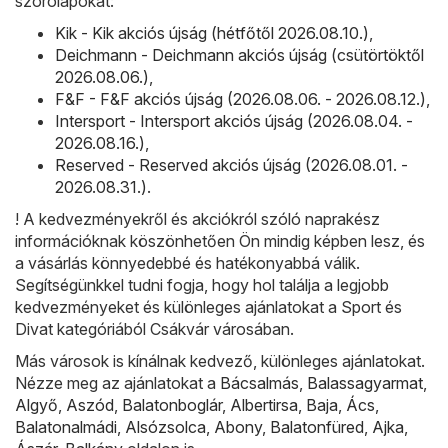
szórólapokat:
Kik - Kik akciós újság (hétfőtől 2026.08.10.)
,
Deichmann - Deichmann akciós újság (csütörtöktől
2026.08.06.)
,
F&F - F&F akciós újság (2026.08.06. - 2026.08.12.)
,
Intersport - Intersport akciós újság (2026.08.04. -
2026.08.16.)
,
Reserved - Reserved akciós újság (2026.08.01. -
2026.08.31.)
.
! A kedvezményekről és akciókról szóló naprakész
információknak köszönhetően Ön mindig képben lesz, és
a vásárlás könnyedebbé és hatékonyabbá válik.
Segítségünkkel tudni fogja, hogy hol találja a legjobb
kedvezményeket és különleges ajánlatokat a Sport és
Divat kategóriából Csákvár városában.
Más városok is kínálnak kedvező, különleges ajánlatokat.
Nézze meg az ajánlatokat a
Bácsalmás
,
Balassagyarmat
,
Algyő
,
Aszód
,
Balatonboglár
,
Albertirsa
,
Baja
,
Ács
,
Balatonalmádi
,
Alsózsolca
,
Abony
,
Balatonfüred
,
Ajka
,