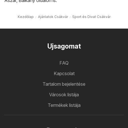
Ászár
,
Balkány
oldalon is.
Kezdőlap
Ajánlatok Csákvár
Sport és Divat Csákvár
Ujsagomat
FAQ
Kapcsolat
Tartalom bejelentése
Városok listája
Termékek listája