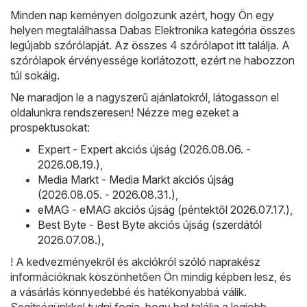
Minden nap keményen dolgozunk azért, hogy Ön egy
helyen megtalálhassa Dabas Elektronika kategória összes
legújabb szórólapját. Az összes 4 szórólapot itt találja. A
szórólapok érvényessége korlátozott, ezért ne habozzon
túl sokáig.
Ne maradjon le a nagyszerű ajánlatokról, látogasson el
oldalunkra rendszeresen! Nézze meg ezeket a
prospektusokat:
Expert - Expert akciós újság (2026.08.06. -
2026.08.19.)
,
Media Markt - Media Markt akciós újság
(2026.08.05. - 2026.08.31.)
,
eMAG - eMAG akciós újság (péntektől 2026.07.17.)
,
Best Byte - Best Byte akciós újság (szerdától
2026.07.08.)
,
! A kedvezményekről és akciókról szóló naprakész
információknak köszönhetően Ön mindig képben lesz, és
a vásárlás könnyedebbé és hatékonyabbá válik.
Segítségünkkel tudni fogja, hogy hol találja a legjobb