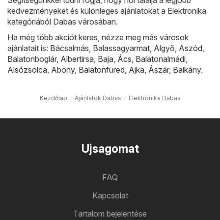
kedvezményeket és különleges ajánlatokat a Elektronika
kategóriából Dabas városában.
Ha még több akciót keres, nézze meg más városok
ajánlatait is:
Bácsalmás
,
Balassagyarmat
,
Algyő
,
Aszód
,
Balatonboglár
,
Albertirsa
,
Baja
,
Ács
,
Balatonalmádi
,
Alsózsolca
,
Abony
,
Balatonfüred
,
Ajka
,
Ászár
,
Balkány
.
Kezdőlap
Ajánlatok Dabas
Elektronika Dabas
Ujsagomat
FAQ
Kapcsolat
Tartalom bejelentése