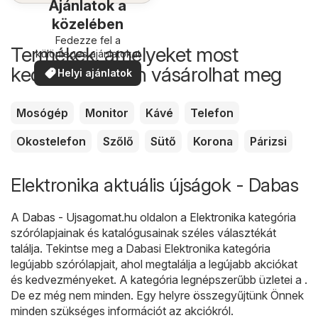
Ajánlatok a
közelében
Fedezze fel a
Termékek, amelyeket most
különleges ajánlatokat
kedvezőbb áron vásárolhat meg
Helyi ajánlatok
Mosógép
Monitor
Kávé
Telefon
Okostelefon
Szőlő
Sütő
Korona
Párizsi
Elektronika aktuális újságok - Dabas
A
Dabas - Ujsagomat.hu
oldalon a
Elektronika
kategória
szórólapjainak és katalógusainak széles választékát
találja. Tekintse meg a Dabasi Elektronika kategória
legújabb szórólapjait, ahol megtalálja a legújabb akciókat
és kedvezményeket. A kategória legnépszerűbb üzletei a .
De ez még nem minden. Egy helyre összegyűjtünk Önnek
minden szükséges információt az akciókról.