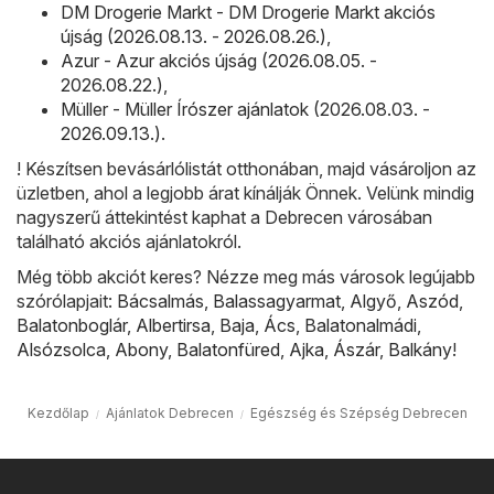
DM Drogerie Markt - DM Drogerie Markt akciós
újság (2026.08.13. - 2026.08.26.)
,
Azur - Azur akciós újság (2026.08.05. -
2026.08.22.)
,
Müller - Müller Írószer ajánlatok (2026.08.03. -
2026.09.13.)
.
! Készítsen bevásárlólistát otthonában, majd vásároljon az
üzletben, ahol a legjobb árat kínálják Önnek. Velünk mindig
nagyszerű áttekintést kaphat a Debrecen városában
található akciós ajánlatokról.
Még több akciót keres? Nézze meg más városok legújabb
szórólapjait:
Bácsalmás
,
Balassagyarmat
,
Algyő
,
Aszód
,
Balatonboglár
,
Albertirsa
,
Baja
,
Ács
,
Balatonalmádi
,
Alsózsolca
,
Abony
,
Balatonfüred
,
Ajka
,
Ászár
,
Balkány
!
Kezdőlap
Ajánlatok Debrecen
Egészség és Szépség Debrecen