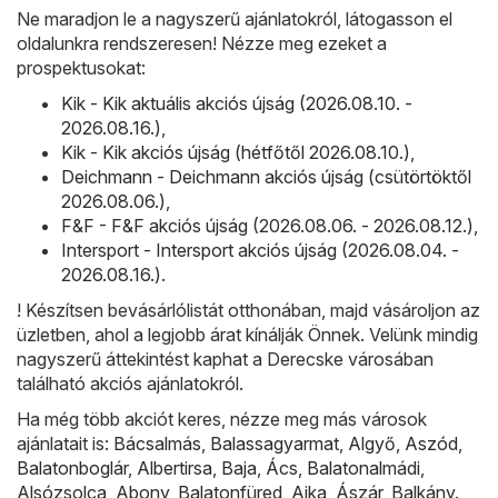
Ne maradjon le a nagyszerű ajánlatokról, látogasson el
oldalunkra rendszeresen! Nézze meg ezeket a
prospektusokat:
Kik - Kik aktuális akciós újság (2026.08.10. -
2026.08.16.)
,
Kik - Kik akciós újság (hétfőtől 2026.08.10.)
,
Deichmann - Deichmann akciós újság (csütörtöktől
2026.08.06.)
,
F&F - F&F akciós újság (2026.08.06. - 2026.08.12.)
,
Intersport - Intersport akciós újság (2026.08.04. -
2026.08.16.)
.
! Készítsen bevásárlólistát otthonában, majd vásároljon az
üzletben, ahol a legjobb árat kínálják Önnek. Velünk mindig
nagyszerű áttekintést kaphat a Derecske városában
található akciós ajánlatokról.
Ha még több akciót keres, nézze meg más városok
ajánlatait is:
Bácsalmás
,
Balassagyarmat
,
Algyő
,
Aszód
,
Balatonboglár
,
Albertirsa
,
Baja
,
Ács
,
Balatonalmádi
,
Alsózsolca
,
Abony
,
Balatonfüred
,
Ajka
,
Ászár
,
Balkány
.