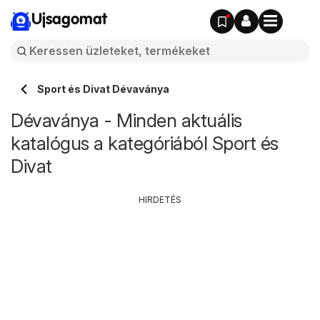
Ujsagomat
Sport és Divat Dévaványa
Dévaványa - Minden aktuális
katalógus a kategóriából Sport és
Divat
HIRDETÉS