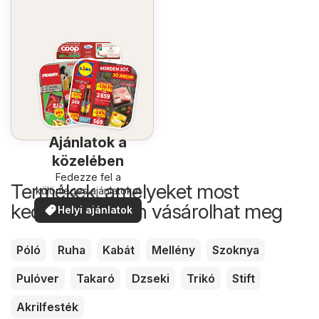
Ajánlatok a
közelében
Fedezze fel a
Termékek, amelyeket most
különleges ajánlatokat
kedvezőbb áron vásárolhat meg
Helyi ajánlatok
Póló
Ruha
Kabát
Mellény
Szoknya
Pulóver
Takaró
Dzseki
Trikó
Stift
Akrilfesték