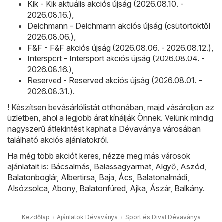
Kik - Kik aktuális akciós újság (2026.08.10. -
2026.08.16.)
,
Deichmann - Deichmann akciós újság (csütörtöktől
2026.08.06.)
,
F&F - F&F akciós újság (2026.08.06. - 2026.08.12.)
,
Intersport - Intersport akciós újság (2026.08.04. -
2026.08.16.)
,
Reserved - Reserved akciós újság (2026.08.01. -
2026.08.31.)
.
! Készítsen bevásárlólistát otthonában, majd vásároljon az
üzletben, ahol a legjobb árat kínálják Önnek. Velünk mindig
nagyszerű áttekintést kaphat a Dévaványa városában
található akciós ajánlatokról.
Ha még több akciót keres, nézze meg más városok
ajánlatait is:
Bácsalmás
,
Balassagyarmat
,
Algyő
,
Aszód
,
Balatonboglár
,
Albertirsa
,
Baja
,
Ács
,
Balatonalmádi
,
Alsózsolca
,
Abony
,
Balatonfüred
,
Ajka
,
Ászár
,
Balkány
.
Kezdőlap
Ajánlatok Dévaványa
Sport és Divat Dévaványa