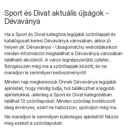
Sport és Divat aktuális újságok -
Dévaványa
Ha a Sport és Divat kategória legújabb szórólapjait és
katalógusait keresi Dévaványa városában, akkor jó
helyen jár.
Dévaványa - Ujsagomat.hu
weboldalunkon
minden információt megtalálhat a Dévaványa városában
található akciókról. A város legnépszerűbb üzletei: .
Böngésszen még ma a szórólapjaik között, és ne
maradjon le semmilyen kedvezményről!
Minden nap megkeressük Önnek Dévaványa legújabb
ajánlatait, hogy mindig tudja, hol találkozhat a legjobb
ajánlatokkal. Jelenleg a Sport és Divat kategóriában
találhat 12 szórólapokat. Minden szórólap korlátozott
ideig érvényes, ezért ne habozzon, spóroljon még ma.
Ne maradjon le semmilyen különleges ajánlatról! Nézze
meg ezeket a szórólapokat: