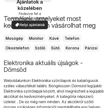
Ajánlatok a
közelében
Fedezze fel a
Termékek, amelyeket most
különleges ajánlatokat
kedvezőbb áron vásárolhat meg
Helyi ajánlatok
Mosógép
Monitor
Kávé
Telefon
Okostelefon
Szőlő
Sütő
Korona
Párizsi
Elektronika aktuális újságok -
Dömsöd
Weboldalunkon
Elektronika
szórólapok és katalógusok
széles választékát találni. Böngésszen Dömsöd legújabb
Elektronika szórólapjai között, ahol megnézheti a legújabb
akciókat és kedvezményeket. A kategória népszerű
üzletei: . De ez még nem minden. Az akciókról szóló
összes szükséges információt megtalálhatja egy helyen.