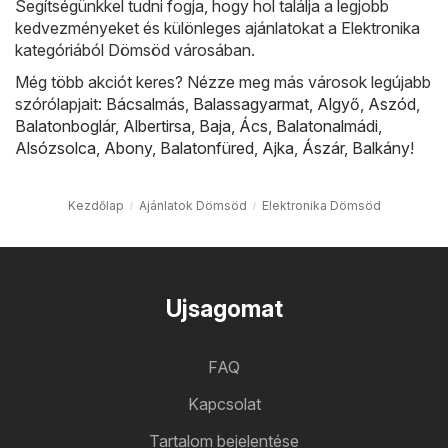
Segítségünkkel tudni fogja, hogy hol találja a legjobb
kedvezményeket és különleges ajánlatokat a Elektronika
kategóriából Dömsöd városában.
Még több akciót keres? Nézze meg más városok legújabb
szórólapjait:
Bácsalmás
,
Balassagyarmat
,
Algyő
,
Aszód
,
Balatonboglár
,
Albertirsa
,
Baja
,
Ács
,
Balatonalmádi
,
Alsózsolca
,
Abony
,
Balatonfüred
,
Ajka
,
Ászár
,
Balkány
!
Kezdőlap
Ajánlatok Dömsöd
Elektronika Dömsöd
Ujsagomat
FAQ
Kapcsolat
Tartalom bejelentése