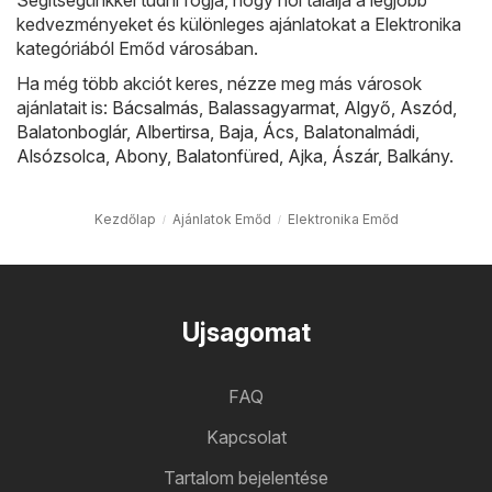
kedvezményeket és különleges ajánlatokat a Elektronika
kategóriából Emőd városában.
Ha még több akciót keres, nézze meg más városok
ajánlatait is:
Bácsalmás
,
Balassagyarmat
,
Algyő
,
Aszód
,
Balatonboglár
,
Albertirsa
,
Baja
,
Ács
,
Balatonalmádi
,
Alsózsolca
,
Abony
,
Balatonfüred
,
Ajka
,
Ászár
,
Balkány
.
Kezdőlap
Ajánlatok Emőd
Elektronika Emőd
Ujsagomat
FAQ
Kapcsolat
Tartalom bejelentése