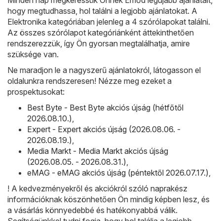
hogy megtudhassa, hol találni a legjobb ajánlatokat. A
Elektronika kategóriában jelenleg a 4 szórólapokat találni.
Az összes szórólapot kategóriánként áttekinthetően
rendszerezzük, így Ön gyorsan megtalálhatja, amire
szüksége van.
Ne maradjon le a nagyszerű ajánlatokról, látogasson el
oldalunkra rendszeresen! Nézze meg ezeket a
prospektusokat:
Best Byte - Best Byte akciós újság (hétfőtől
2026.08.10.)
,
Expert - Expert akciós újság (2026.08.06. -
2026.08.19.)
,
Media Markt - Media Markt akciós újság
(2026.08.05. - 2026.08.31.)
,
eMAG - eMAG akciós újság (péntektől 2026.07.17.)
,
! A kedvezményekről és akciókról szóló naprakész
információknak köszönhetően Ön mindig képben lesz, és
a vásárlás könnyedebbé és hatékonyabbá válik.
Segítségünkkel tudni fogja, hogy hol találja a legjobb