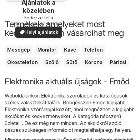
Ajánlatok a
közelében
Fedezze fel a
Termékek, amelyeket most
különleges ajánlatokat
kedvezőbb áron vásárolhat meg
Helyi ajánlatok
Mosógép
Monitor
Kávé
Telefon
Okostelefon
Szőlő
Sütő
Korona
Párizsi
Elektronika aktuális újságok - Emőd
Weboldalunkon
Elektronika
szórólapok és katalógusok
széles választékát találni. Böngésszen Emőd legújabb
Elektronika szórólapjai között, ahol megnézheti a legújabb
akciókat és kedvezményeket. A kategória népszerű
üzletei: . De ez még nem minden. Az akciókról szóló
összes szükséges információt megtalálhatja egy helyen.
Minden nap megkeressük Önnek Emőd legújabb ajánlatait,