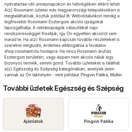
nyitvatartási idő ünnepnapokon és hétvégéken eltérő lehet.
A(z) Rossmann üzletei más magyarországi településeken is
megtalálhatóak, köztük például itt: Weboldalunkon mindig a
legfrissebb Rossmann Esztergom akciós újságokat
lapozgathatja. A reklámújságok választékát napi
rendszerességgel frissítjük, így Ön egyetlen akcióról sem
marad le. Ha a(z) Rossmann kapcsán további részleteket is
szeretne megtudni, érdemes ellátogatnia a hivatalos
shop.rossmann.hu
honlapra. Ha nincs Rossmann áruház
Esztergom területén, vagy éppen nem akciós náluk egy
bizonyos termék, semmi gond. További üzleteket is találhat
a(z)
Egészség és Szépség
kategóriában, amelyek jelen
vannak az Ön lakhelyén - mint például:
Pingvin Patika
,
Müller
.
További üzletek Egészség és Szépség
Ajánlatok
Pingvin Patika