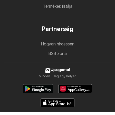
Termékek listája
Partnerség
Hogyan hirdessen
B2B zóna
Ujsagomat
Minden újság egy helyen