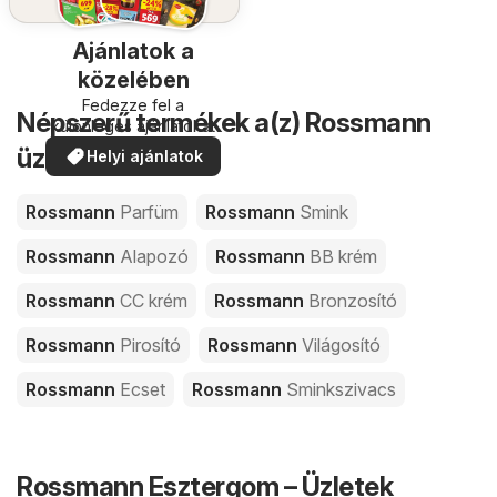
Ajánlatok a
közelében
Fedezze fel a
Népszerű termékek a(z) Rossmann
különleges ajánlatokat
üzleteiben
Helyi ajánlatok
Rossmann
Parfüm
Rossmann
Smink
Rossmann
Alapozó
Rossmann
BB krém
Rossmann
CC krém
Rossmann
Bronzosító
Rossmann
Pirosító
Rossmann
Világosító
Rossmann
Ecset
Rossmann
Sminkszivacs
Rossmann Esztergom – Üzletek