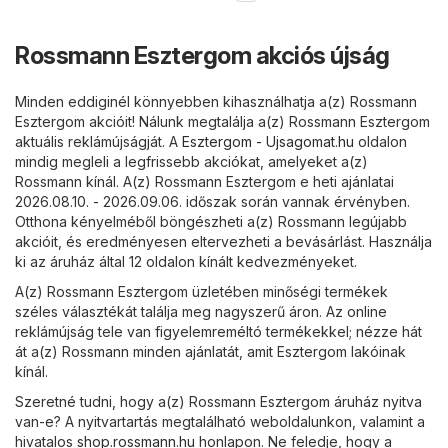
Rossmann Esztergom akciós újság
Minden eddiginél könnyebben kihasználhatja a(z) Rossmann
Esztergom akcióit! Nálunk megtalálja a(z) Rossmann Esztergom
aktuális reklámújságját. A
Esztergom - Ujsagomat.hu
oldalon
mindig megleli a legfrissebb akciókat, amelyeket a(z)
Rossmann kínál. A(z) Rossmann Esztergom e heti ajánlatai
2026.08.10. - 2026.09.06. időszak során vannak érvényben.
Otthona kényelméből böngészheti a(z) Rossmann legújabb
akcióit, és eredményesen eltervezheti a bevásárlást. Használja
ki az áruház által 12 oldalon kínált kedvezményeket.
A(z) Rossmann Esztergom üzletében minőségi termékek
széles választékát találja meg nagyszerű áron. Az online
reklámújság tele van figyelemreméltó termékekkel; nézze hát
át a(z) Rossmann minden ajánlatát, amit Esztergom lakóinak
kínál.
Szeretné tudni, hogy a(z) Rossmann Esztergom áruház nyitva
van-e? A nyitvartartás megtalálható weboldalunkon, valamint a
hivatalos
shop.rossmann.hu
honlapon. Ne feledje, hogy a