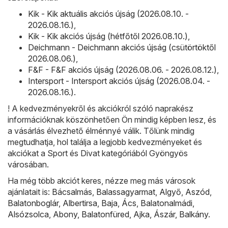
Kik - Kik aktuális akciós újság (2026.08.10. -
2026.08.16.)
,
Kik - Kik akciós újság (hétfőtől 2026.08.10.)
,
Deichmann - Deichmann akciós újság (csütörtöktől
2026.08.06.)
,
F&F - F&F akciós újság (2026.08.06. - 2026.08.12.)
,
Intersport - Intersport akciós újság (2026.08.04. -
2026.08.16.)
.
! A kedvezményekről és akciókról szóló naprakész
információknak köszönhetően Ön mindig képben lesz, és
a vásárlás élvezhető élménnyé válik. Tőlünk mindig
megtudhatja, hol találja a legjobb kedvezményeket és
akciókat a Sport és Divat kategóriából Gyöngyös
városában.
Ha még több akciót keres, nézze meg más városok
ajánlatait is:
Bácsalmás
,
Balassagyarmat
,
Algyő
,
Aszód
,
Balatonboglár
,
Albertirsa
,
Baja
,
Ács
,
Balatonalmádi
,
Alsózsolca
,
Abony
,
Balatonfüred
,
Ajka
,
Ászár
,
Balkány
.