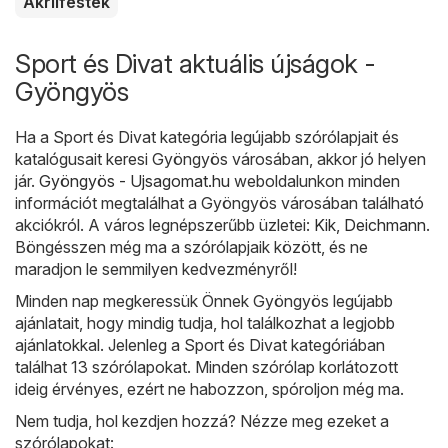
Akrilfesték
Sport és Divat aktuális újságok -
Gyöngyös
Ha a Sport és Divat kategória legújabb szórólapjait és
katalógusait keresi Gyöngyös városában, akkor jó helyen
jár.
Gyöngyös - Ujsagomat.hu
weboldalunkon minden
információt megtalálhat a Gyöngyös városában található
akciókról. A város legnépszerűbb üzletei:
Kik
,
Deichmann
.
Böngésszen még ma a szórólapjaik között, és ne
maradjon le semmilyen kedvezményről!
Minden nap megkeressük Önnek Gyöngyös legújabb
ajánlatait, hogy mindig tudja, hol találkozhat a legjobb
ajánlatokkal. Jelenleg a Sport és Divat kategóriában
találhat 13 szórólapokat. Minden szórólap korlátozott
ideig érvényes, ezért ne habozzon, spóroljon még ma.
Nem tudja, hol kezdjen hozzá? Nézze meg ezeket a
szórólapokat: