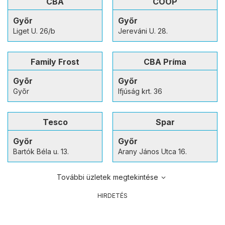
CBA
COOP
Győr
Győr
Liget U. 26/b
Jereváni U. 28.
Family Frost
CBA Príma
Gyõr
Győr
Gyõr
Ifjúság krt. 36
Tesco
Spar
Győr
Győr
Bartók Béla u. 13.
Arany János Utca 16.
További üzletek megtekintése
HIRDETÉS