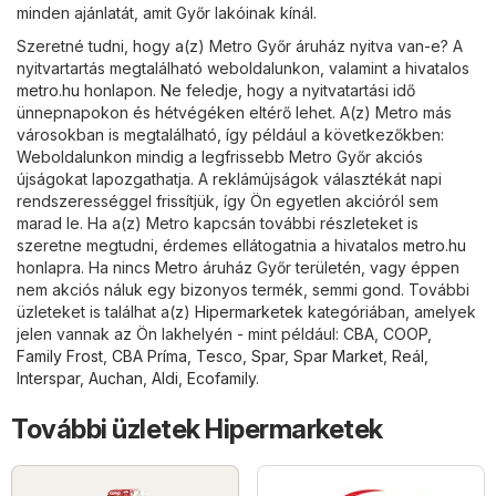
minden ajánlatát, amit Győr lakóinak kínál.
Szeretné tudni, hogy a(z) Metro Győr áruház nyitva van-e? A
nyitvartartás megtalálható weboldalunkon, valamint a hivatalos
metro.hu
honlapon. Ne feledje, hogy a nyitvatartási idő
ünnepnapokon és hétvégéken eltérő lehet. A(z) Metro más
városokban is megtalálható, így például a következőkben:
Weboldalunkon mindig a legfrissebb Metro Győr akciós
újságokat lapozgathatja. A reklámújságok választékát napi
rendszerességgel frissítjük, így Ön egyetlen akcióról sem
marad le. Ha a(z) Metro kapcsán további részleteket is
szeretne megtudni, érdemes ellátogatnia a hivatalos
metro.hu
honlapra. Ha nincs Metro áruház Győr területén, vagy éppen
nem akciós náluk egy bizonyos termék, semmi gond. További
üzleteket is találhat a(z)
Hipermarketek
kategóriában, amelyek
jelen vannak az Ön lakhelyén - mint például:
CBA
,
COOP
,
Family Frost
,
CBA Príma
,
Tesco
,
Spar
,
Spar Market
,
Reál
,
Interspar
,
Auchan
,
Aldi
,
Ecofamily
.
További üzletek Hipermarketek