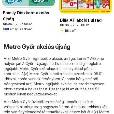
Family Diszkont akciós
újság
Billa AT akciós újság
08.06. - 2026.08.12.
08.06. - 2026.08.12.
Family Diszkont
Billa AT
Metro Győr akciós újság
A(z) Metro Győr legfrissebb akciós újságát keresi? Akkor jó
helyen jár! A
Győr - Ujsagomat.hu
oldalon mindig megleli a
legújabb Metro Győr szórólapokat, amelyekkel pénzt
spórolhat. A(z) Metro Győr e heti ajánlatai szombattól 08.01.
időszak során vannak érvényben. Otthona kényelméből
böngészheti a(z) Metro legújabb akcióit, és eredményesen
eltervezheti a bevásárlást. Használja ki az áruház által 52
oldalon kínált kedvezményeket.
A(z) Metro Győr üzletében minőségi termékek széles
választékát találja meg nagyszerű áron. Az online reklámújság
tele van figyelemreméltó termékekkel; nézze hát át a(z) Metro