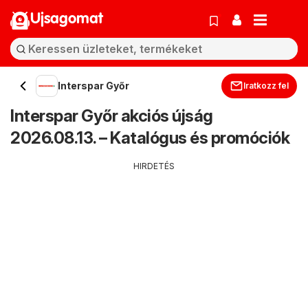
Ujsagomat
Interspar Győr
Iratkozz fel
Interspar Győr akciós újság
2026.08.13. – Katalógus és promóciók
HIRDETÉS