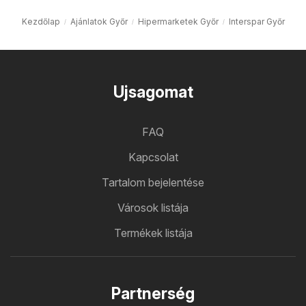
Kezdőlap
Ajánlatok Győr
Hipermarketek Győr
Interspar Győr
Ujsagomat
FAQ
Kapcsolat
Tartalom bejelentése
Városok listája
Termékek listája
Partnerség