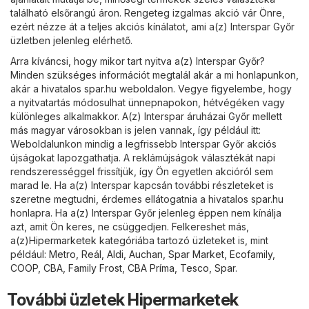
található elsőrangú áron. Rengeteg izgalmas akció vár Önre,
ezért nézze át a teljes akciós kínálatot, ami a(z) Interspar Győr
üzletben jelenleg elérhető.
Arra kíváncsi, hogy mikor tart nyitva a(z) Interspar Győr?
Minden szükséges információt megtalál akár a mi honlapunkon,
akár a hivatalos
spar.hu
weboldalon. Vegye figyelembe, hogy
a nyitvatartás módosulhat ünnepnapokon, hétvégéken vagy
különleges alkalmakkor. A(z) Interspar áruházai Győr mellett
más magyar városokban is jelen vannak, így például itt:
Weboldalunkon mindig a legfrissebb Interspar Győr akciós
újságokat lapozgathatja. A reklámújságok választékát napi
rendszerességgel frissítjük, így Ön egyetlen akcióról sem
marad le. Ha a(z) Interspar kapcsán további részleteket is
szeretne megtudni, érdemes ellátogatnia a hivatalos
spar.hu
honlapra. Ha a(z) Interspar Győr jelenleg éppen nem kínálja
azt, amit Ön keres, ne csüggedjen. Felkereshet más,
a(z)
Hipermarketek
kategóriába tartozó üzleteket is, mint
például:
Metro
,
Reál
,
Aldi
,
Auchan
,
Spar Market
,
Ecofamily
,
COOP
,
CBA
,
Family Frost
,
CBA Príma
,
Tesco
,
Spar
.
További üzletek Hipermarketek