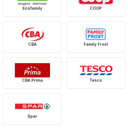
Ecofamily
COOP
CBA
Family Frost
CBA Príma
Tesco
Spar