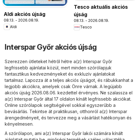
Tesco aktuális akciós
Aldi akciós újság
újság
08.13. - 2026.08.19.
08.13. - 2026.08.19.
Aldi
Tesco
Interspar Győr akciós újság
Szerezzen ötleteket hétről hétre a(z) Interspar Győr
legfrissebb ajánlatai közül, mert minden szórólapjuk
fantasztikus kedvezményeket és exkluzív ajánlatokat
tartalmaz. Lapozza át a teljes akciós újságot, és rábukkanhat a
legjobb akciókra, amelyek csak Önre várnak. A legújabb
akciós újság 2026.08.06. kezdettel érvényes. Ne szalassza el
a(z) Interspar Győr által 17 oldalon kínált legfrissebb akciókat.
Online szórólapok segítségével sokkal egyszerűbb a
bevásárlás. Tekintse át praktikusan, otthonról a(z) Interspar
árengedményeit, és tervezze meg a vásárlást hatékonyan és
kényelmesen.
A szórólapon, ami a(z) Interspar Győr lakói számára kínált
ajánlatait mutatja be, minőségi termékek széles választéka