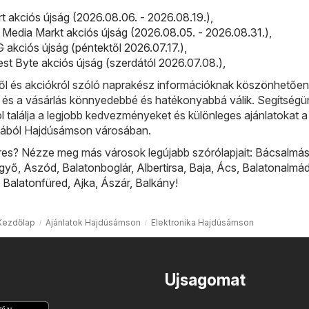
rt akciós újság (2026.08.06. - 2026.08.19.)
,
 Media Markt akciós újság (2026.08.05. - 2026.08.31.)
,
kciós újság (péntektől 2026.07.17.)
,
est Byte akciós újság (szerdától 2026.07.08.)
,
l és akciókról szóló naprakész információknak köszönhetőe
, és a vásárlás könnyedebbé és hatékonyabbá válik. Segítségü
ol találja a legjobb kedvezményeket és különleges ajánlatokat a
riából Hajdúsámson városában.
res? Nézze meg más városok legújabb szórólapjait:
Bácsalmá
lgyő
,
Aszód
,
Balatonboglár
,
Albertirsa
,
Baja
,
Ács
,
Balatonalmád
,
Balatonfüred
,
Ajka
,
Ászár
,
Balkány
!
Kezdőlap
Ajánlatok Hajdúsámson
Elektronika Hajdúsámson
Ujsagomat