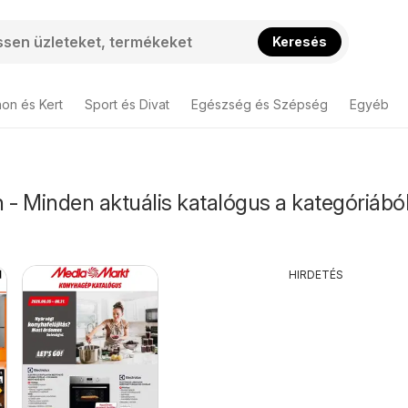
Keresés
hon és Kert
Sport és Divat
Egészség és Szépség
Egyéb
- Minden aktuális katalógus a kategóriábó
HIRDETÉS