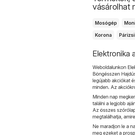
vásárolhat
Mosógép
Moni
Korona
Párizsi
Elektronika 
Weboldalunkon
Ele
Böngésszen Hajdúsá
legújabb akciókat 
minden. Az akciókr
Minden nap megkere
találni a legjobb aj
Az összes szórólap
megtalálhatja, amir
Ne maradjon le a na
meg ezeket a prosp