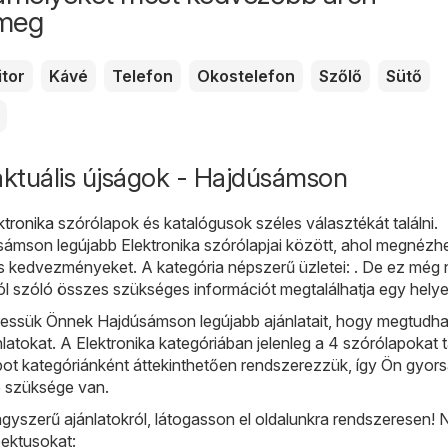
 meg
tor
Kávé
Telefon
Okostelefon
Szőlő
Sütő
aktuális újságok - Hajdúsámson
ktronika
szórólapok és katalógusok széles választékát találni.
mson legújabb Elektronika szórólapjai között, ahol megnézhe
és kedvezményeket. A kategória népszerű üzletei: . De ez még
ól szóló összes szükséges információt megtalálhatja egy helye
ssük Önnek Hajdúsámson legújabb ajánlatait, hogy megtudha
ánlatokat. A Elektronika kategóriában jelenleg a 4 szórólapokat ta
ot kategóriánként áttekinthetően rendszerezzük, így Ön gyor
e szüksége van.
gyszerű ajánlatokról, látogasson el oldalunkra rendszeresen!
ektusokat: