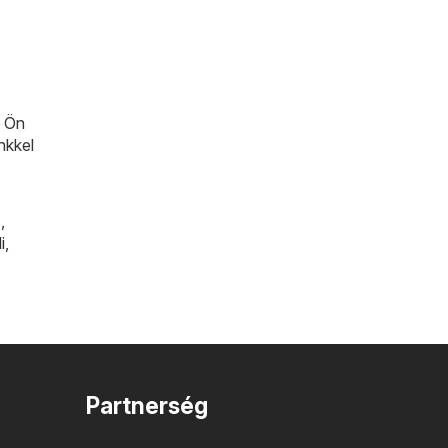
n Ön
nkkel
s
,
i
,
Partnerség