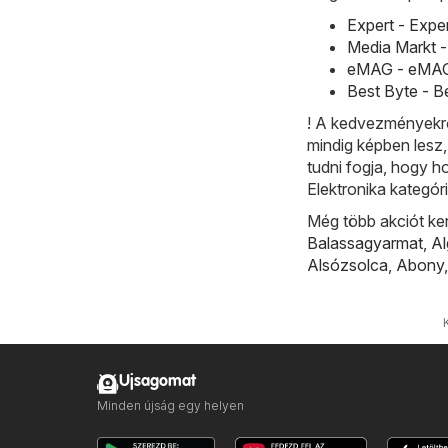
Expert - Expe
Media Markt -
eMAG - eMAG a
Best Byte - B
! A kedvezményekrő
mindig képben lesz
tudni fogja, hogy h
Elektronika kategó
Még több akciót ke
Balassagyarmat
,
A
Alsózsolca
,
Abony
Ujsagomat
Minden újság egy helyen