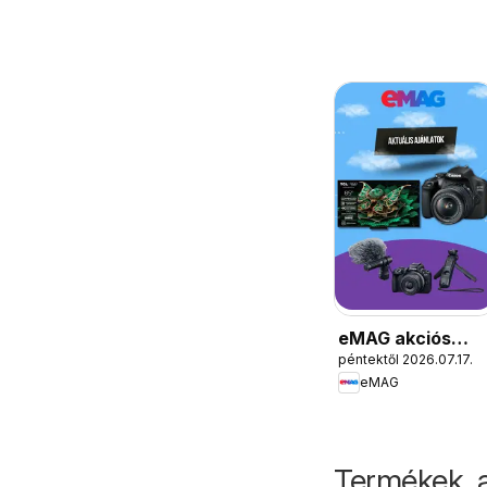
eMAG akciós
péntektől 2026.07.17.
újság
eMAG
Termékek, 