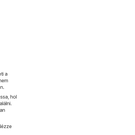
ti a
 nem
n.
ssa, hol
lálni.
san
 Nézze