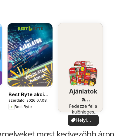
Ajánlatok
Best Byte akciós
a
szerdától 2026.07.08.
újság
közelében
Fedezze fel a
Best Byte
különleges
ajánlatokat
Helyi
ajánlatok
amelyeket most kedvezőbb áron