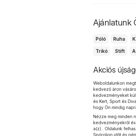
Ajánlatunk 
Póló
Ruha
K
Trikó
Stift
A
Akciós újság
Weboldalunkon megtal
kedvező áron vásárol
kedvezményeket külö
és Kert
,
Sport és Diva
hogy Ön mindig naprak
Nézze meg minden nap
kedvezményekről és ak
a(z) . Oldalunk felha
Spóroljon időt és pé