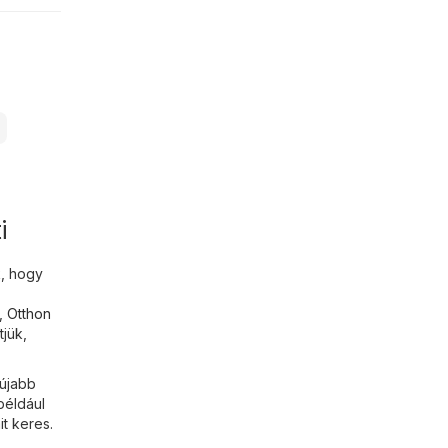
i
k, hogy
,
Otthon
tjük,
gújabb
például
it keres.