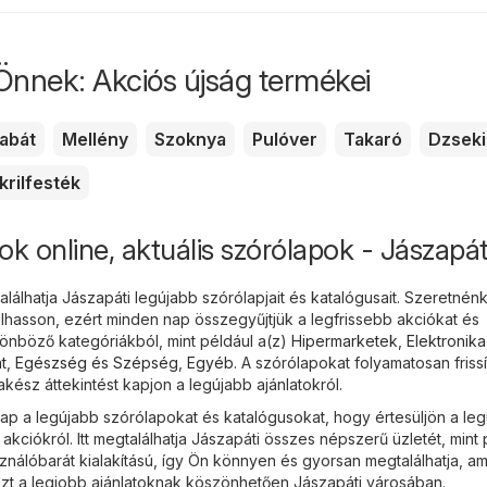
Önnek: Akciós újság termékei
abát
Mellény
Szoknya
Pulóver
Takaró
Dzseki
krilfesték
ok online, aktuális szórólapok - Jászapát
álhatja Jászapáti legújabb szórólapjait és katalógusait. Szeretnén
hasson, ezért minden nap összegyűjtjük a legfrissebb akciókat és
nböző kategóriákból, mint például a(z)
Hipermarketek
,
Elektronika
t
,
Egészség és Szépség
,
Egyéb
. A szórólapokat folyamatosan frissí
ész áttekintést kapjon a legújabb ajánlatokról.
 a legújabb szórólapokat és katalógusokat, hogy értesüljön a le
ciókról. Itt megtalálhatja Jászapáti összes népszerű üzletét, mint 
sználóbarát kialakítású, így Ön könnyen és gyorsan megtalálhatja, am
nzt a legjobb ajánlatoknak köszönhetően Jászapáti városában.