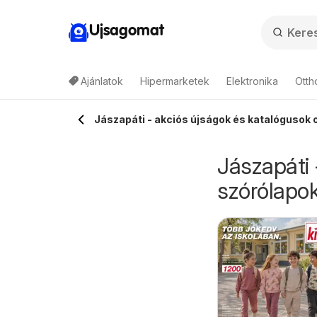
Ujsagomat
Ajánlatok
Hipermarketek
Elektronika
Otth
Jászapáti - akciós újságok és katalógusok o
Jászapáti 
szórólapok