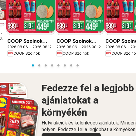
ós
6.
COOP Szolnok
COOP Szolnok
COOP Szoln
2026.08.06. - 2026.08.12.
2026.08.06. - 2026.08.12.
2026.08.06. - 20
akciós újság
akciós újság
akciós újság
COOP Szolnok
COOP Szolnok
COOP Szolno
Szolnok
Debrecen
Békésszent
Fedezze fel a legjobb
ajánlatokat a
környékén
Helyi akciók és különleges ajánlatok. Minde
helyen. Fedezze fel a legjobbat a környékén