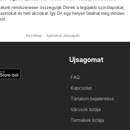
alunk rendszeresen összegyűjti Önnek a legújabb szórólapokat,
azinokat és heti akciókat. Így Ön egy helyen találhat meg minden
ról.
Kezdőlap
Ajánlatok Jászapáti
Ujsagomat
FAQ
Kapcsolat
Tartalom bejelentése
Városok listája
Termékek listája