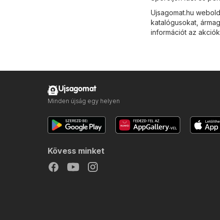
Ujsagomat.hu webold
katalógusokat, ármag
információt az akciók
Ujsagomat
Minden újság egy helyen
Kövess minket