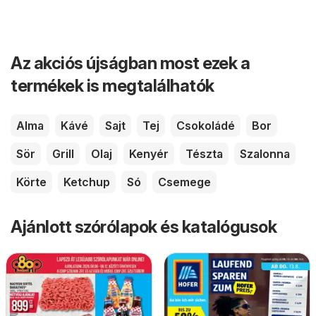
Az akciós újságban most ezek a
termékek is megtalálhatók
Alma
Kávé
Sajt
Tej
Csokoládé
Bor
Sör
Grill
Olaj
Kenyér
Tészta
Szalonna
Körte
Ketchup
Só
Csemege
Ajánlott szórólapok és katalógusok