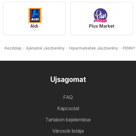
Aldi
Plus Market
Kezdőlap
Ajánlatok Jászberény
Hipermarketek Jászberény
PENNY 
Ujsagomat
FAQ
Kapcsolat
Tartalom bejelentése
Városok listája