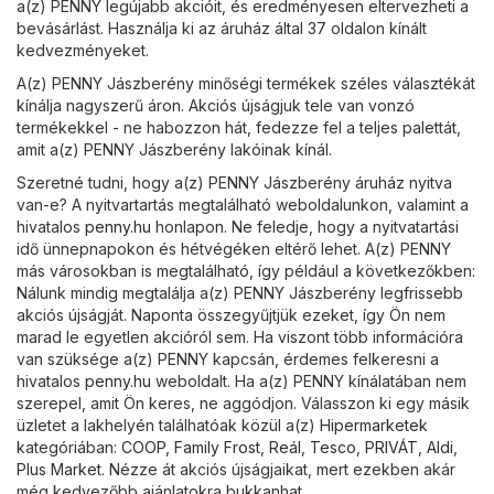
a(z) PENNY legújabb akcióit, és eredményesen eltervezheti a
bevásárlást. Használja ki az áruház által 37 oldalon kínált
kedvezményeket.
A(z) PENNY Jászberény minőségi termékek széles választékát
kínálja nagyszerű áron. Akciós újságjuk tele van vonzó
termékekkel - ne habozzon hát, fedezze fel a teljes palettát,
amit a(z) PENNY Jászberény lakóinak kínál.
Szeretné tudni, hogy a(z) PENNY Jászberény áruház nyitva
van-e? A nyitvartartás megtalálható weboldalunkon, valamint a
hivatalos
penny.hu
honlapon. Ne feledje, hogy a nyitvatartási
idő ünnepnapokon és hétvégéken eltérő lehet. A(z) PENNY
más városokban is megtalálható, így például a következőkben:
Nálunk mindig megtalálja a(z) PENNY Jászberény legfrissebb
akciós újságját. Naponta összegyűjtjük ezeket, így Ön nem
marad le egyetlen akcióról sem. Ha viszont több információra
van szüksége a(z) PENNY kapcsán, érdemes felkeresni a
hivatalos
penny.hu
weboldalt. Ha a(z) PENNY kínálatában nem
szerepel, amit Ön keres, ne aggódjon. Válasszon ki egy másik
üzletet a lakhelyén találhatóak közül a(z)
Hipermarketek
kategóriában:
COOP
,
Family Frost
,
Reál
,
Tesco
,
PRIVÁT
,
Aldi
,
Plus Market
. Nézze át akciós újságjaikat, mert ezekben akár
még kedvezőbb ajánlatokra bukkanhat.