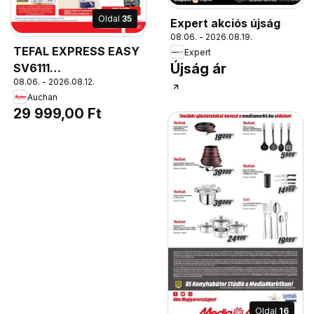
Oldal
35
Expert akciós újság
08.06. - 2026.08.19.
TEFAL EXPRESS EASY
Expert
Újság ár
SV6111
08.06. - 2026.08.12.
GŐZÁLLOMÁS***,
Auchan
2200 W, max.
29 999,00 Ft
gőzteljesítmény: 250
g/perc, Xpress Glide
talp, nyomás: 6 bar,
tartály: 1,4 l, 110 g/perc
Oldal
16