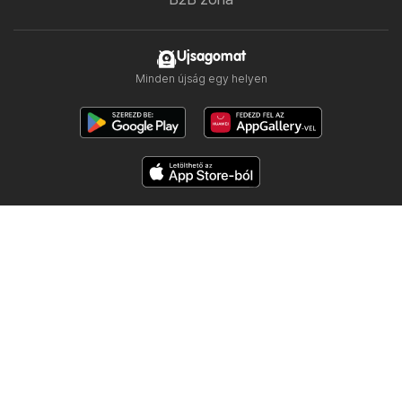
Ujsagomat
Minden újság egy helyen
Kövess minket
Többi ország:
Česko
Polska
Slovensko
Copyright © 2026
Ujsogomat.hu
.