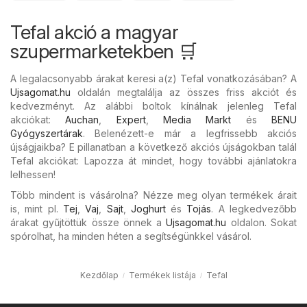
Tefal akció a magyar
szupermarketekben 🛒
A legalacsonyabb árakat keresi a(z) Tefal vonatkozásában? A
Ujsagomat.hu
oldalán megtalálja az összes friss akciót és
kedvezményt. Az alábbi boltok kínálnak jelenleg Tefal
akciókat:
Auchan
,
Expert
,
Media Markt
és
BENU
Gyógyszertárak
. Belenézett-e már a legfrissebb akciós
újságjaikba? E pillanatban a következő akciós újságokban talál
Tefal akciókat: Lapozza át mindet, hogy további ajánlatokra
lelhessen!
Több mindent is vásárolna? Nézze meg olyan termékek árait
is, mint pl.
Tej
,
Vaj
,
Sajt
,
Joghurt
és
Tojás
. A legkedvezőbb
árakat gyűjtöttük össze önnek a
Ujsagomat.hu
oldalon. Sokat
spórolhat, ha minden héten a segítségünkkel vásárol.
Kezdőlap
Termékek listája
Tefal