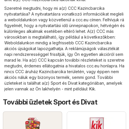
Szeretné megtudni, hogy mi a(z) CCC Kazincbarcika
nyitvatartása? A nyitvatartásra vonatkozó információkat megleli
a weboldalunkon vagy közvetlenül a
ccc.eu
címen. Felhívjuk rá
figyelmét, hogy a nyitvatartási idő ünnepnapokon, hétvégén és
különleges alkalmak esetében eltérő lehet. A(z) CCC más
városokban is megtalálható, így például a következőkben:
Weboldalunkon mindig a legfrissebb CCC Kazincbarcika
akciós újságokat lapozgathatja. A reklámújságok választékát
napi rendszerességgel frissítjük, így Ön egyetlen akcióról sem
marad le. Ha a(z) CCC kapcsán további részleteket is szeretne
megtudni, érdemes ellátogatnia a hivatalos
ccc.eu
honlapra. Ha
nincs CCC áruház Kazincbarcika területén, vagy éppen nem
akciós náluk egy bizonyos termék, semmi gond. További
üzleteket is találhat a(z)
Sport és Divat
kategóriában, amelyek
jelen vannak az Ön lakhelyén - mint például:
Kik
.
További üzletek Sport és Divat