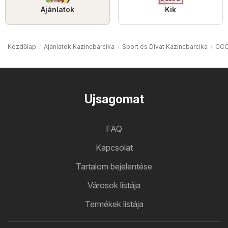
Ajánlatok
Kik
Kezdőlap
Ajánlatok Kazincbarcika
Sport és Divat Kazincbarcika
CCC
Ujsagomat
FAQ
Kapcsolat
Tartalom bejelentése
Városok listája
Termékek listája