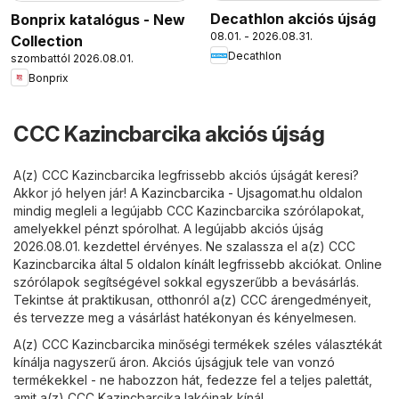
Decathlon akciós újság
Bonprix katalógus - New
08.01. - 2026.08.31.
Collection
Decathlon
szombattól 2026.08.01.
Bonprix
CCC Kazincbarcika akciós újság
A(z) CCC Kazincbarcika legfrissebb akciós újságát keresi?
Akkor jó helyen jár! A
Kazincbarcika - Ujsagomat.hu
oldalon
mindig megleli a legújabb CCC Kazincbarcika szórólapokat,
amelyekkel pénzt spórolhat. A legújabb akciós újság
2026.08.01. kezdettel érvényes. Ne szalassza el a(z) CCC
Kazincbarcika által 5 oldalon kínált legfrissebb akciókat. Online
szórólapok segítségével sokkal egyszerűbb a bevásárlás.
Tekintse át praktikusan, otthonról a(z) CCC árengedményeit,
és tervezze meg a vásárlást hatékonyan és kényelmesen.
A(z) CCC Kazincbarcika minőségi termékek széles választékát
kínálja nagyszerű áron. Akciós újságjuk tele van vonzó
termékekkel - ne habozzon hát, fedezze fel a teljes palettát,
amit a(z) CCC Kazincbarcika lakóinak kínál.