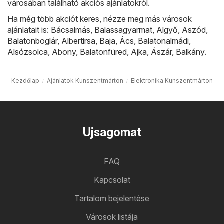
városában található akciós ajánlatokról.
Ha még több akciót keres, nézze meg más városok
ajánlatait is:
Bácsalmás
,
Balassagyarmat
,
Algyő
,
Aszód
,
Balatonboglár
,
Albertirsa
,
Baja
,
Ács
,
Balatonalmádi
,
Alsózsolca
,
Abony
,
Balatonfüred
,
Ajka
,
Ászár
,
Balkány
.
Kezdőlap
Ajánlatok Kunszentmárton
Elektronika Kunszentmárton
Ujsagomat
FAQ
Kapcsolat
Tartalom bejelentése
Városok listája