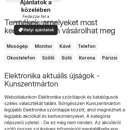
Ajánlatok a
közelében
Fedezze fel a
Termékek, amelyeket most
különleges ajánlatokat
kedvezőbb áron vásárolhat meg
Helyi ajánlatok
Mosógép
Monitor
Kávé
Telefon
Okostelefon
Szőlő
Sütő
Korona
Párizsi
Elektronika aktuális újságok -
Kunszentmárton
Weboldalunkon
Elektronika
szórólapok és katalógusok
széles választékát találni. Böngésszen Kunszentmárton
legújabb Elektronika szórólapjai között, ahol megnézheti a
legújabb akciókat és kedvezményeket. A kategória
népszerű üzletei: . De ez még nem minden. Az akciókról
szóló összes szükséges információt megtalálhatja egy