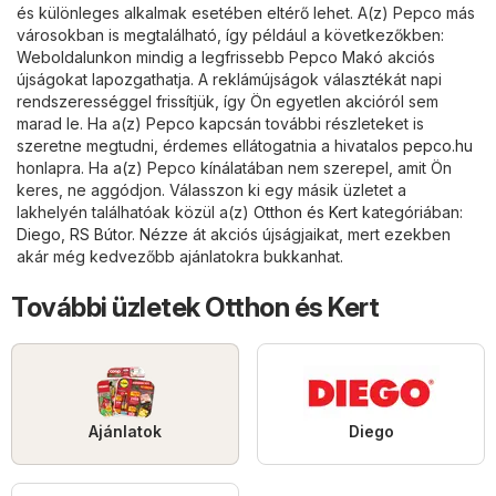
és különleges alkalmak esetében eltérő lehet. A(z) Pepco más
városokban is megtalálható, így például a következőkben:
Weboldalunkon mindig a legfrissebb Pepco Makó akciós
újságokat lapozgathatja. A reklámújságok választékát napi
rendszerességgel frissítjük, így Ön egyetlen akcióról sem
marad le. Ha a(z) Pepco kapcsán további részleteket is
szeretne megtudni, érdemes ellátogatnia a hivatalos
pepco.hu
honlapra. Ha a(z) Pepco kínálatában nem szerepel, amit Ön
keres, ne aggódjon. Válasszon ki egy másik üzletet a
lakhelyén találhatóak közül a(z)
Otthon és Kert
kategóriában:
Diego
,
RS Bútor
. Nézze át akciós újságjaikat, mert ezekben
akár még kedvezőbb ajánlatokra bukkanhat.
További üzletek Otthon és Kert
Ajánlatok
Diego