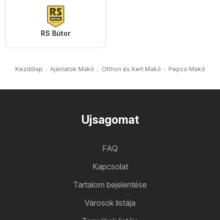
RS Bútor
Kezdőlap
Ajánlatok Makó
Otthon és Kert Makó
Pepco Makó
Ujsagomat
FAQ
Kapcsolat
Tartalom bejelentése
Városok listája