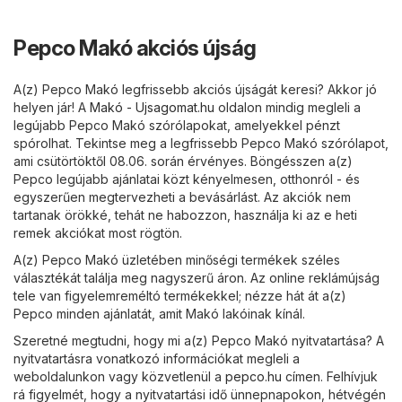
Pepco Makó akciós újság
A(z) Pepco Makó legfrissebb akciós újságát keresi? Akkor jó
helyen jár! A
Makó - Ujsagomat.hu
oldalon mindig megleli a
legújabb Pepco Makó szórólapokat, amelyekkel pénzt
spórolhat. Tekintse meg a legfrissebb Pepco Makó szórólapot,
ami csütörtöktől 08.06. során érvényes. Böngésszen a(z)
Pepco legújabb ajánlatai közt kényelmesen, otthonról - és
egyszerűen megtervezheti a bevásárlást. Az akciók nem
tartanak örökké, tehát ne habozzon, használja ki az e heti
remek akciókat most rögtön.
A(z) Pepco Makó üzletében minőségi termékek széles
választékát találja meg nagyszerű áron. Az online reklámújság
tele van figyelemreméltó termékekkel; nézze hát át a(z)
Pepco minden ajánlatát, amit Makó lakóinak kínál.
Szeretné megtudni, hogy mi a(z) Pepco Makó nyitvatartása? A
nyitvatartásra vonatkozó információkat megleli a
weboldalunkon vagy közvetlenül a
pepco.hu
címen. Felhívjuk
rá figyelmét, hogy a nyitvatartási idő ünnepnapokon, hétvégén