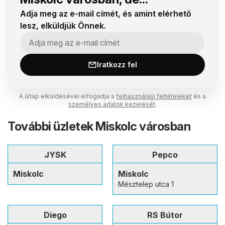
Adja meg az e-mail címét, és amint elérhető
lesz, elküldjük Önnek.
Iratkozz fel
A űrlap elküldésével elfogadja a
felhasználási feltételeket
és a
személyes adatok kezelését
.
További üzletek Miskolc városban
JYSK
Pepco
Miskolc
Miskolc
Mésztelep utca 1
Diego
RS Bútor