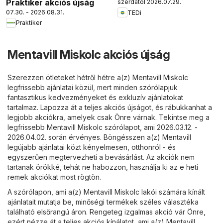
Praktiker akciós újság
szerdától 2026.07.29.
07.30. - 2026.08.31.
TEDi
Praktiker
Mentavill Miskolc akciós újság
Szerezzen ötleteket hétről hétre a(z) Mentavill Miskolc
legfrissebb ajánlatai közül, mert minden szórólapjuk
fantasztikus kedvezményeket és exkluzív ajánlatokat
tartalmaz. Lapozza át a teljes akciós újságot, és rábukkanhat a
legjobb akciókra, amelyek csak Önre várnak. Tekintse meg a
legfrissebb Mentavill Miskolc szórólapot, ami 2026.03.12. -
2026.04.02. során érvényes. Böngésszen a(z) Mentavill
legújabb ajánlatai közt kényelmesen, otthonról - és
egyszerűen megtervezheti a bevásárlást. Az akciók nem
tartanak örökké, tehát ne habozzon, használja ki az e heti
remek akciókat most rögtön.
A szórólapon, ami a(z) Mentavill Miskolc lakói számára kínált
ajánlatait mutatja be, minőségi termékek széles választéka
található elsőrangú áron. Rengeteg izgalmas akció vár Önre,
ezért nézze át a teljes akciós kínálatot, ami a(z) Mentavill