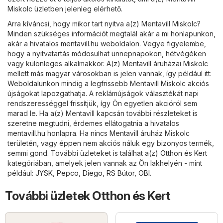
Miskolc üzletben jelenleg elérhető.
Arra kíváncsi, hogy mikor tart nyitva a(z) Mentavill Miskolc?
Minden szükséges információt megtalál akár a mi honlapunkon,
akár a hivatalos
mentavill.hu
weboldalon. Vegye figyelembe,
hogy a nyitvatartás módosulhat ünnepnapokon, hétvégéken
vagy különleges alkalmakkor. A(z) Mentavill áruházai Miskolc
mellett más magyar városokban is jelen vannak, így például itt:
Weboldalunkon mindig a legfrissebb Mentavill Miskolc akciós
újságokat lapozgathatja. A reklámújságok választékát napi
rendszerességgel frissítjük, így Ön egyetlen akcióról sem
marad le. Ha a(z) Mentavill kapcsán további részleteket is
szeretne megtudni, érdemes ellátogatnia a hivatalos
mentavill.hu
honlapra. Ha nincs Mentavill áruház Miskolc
területén, vagy éppen nem akciós náluk egy bizonyos termék,
semmi gond. További üzleteket is találhat a(z)
Otthon és Kert
kategóriában, amelyek jelen vannak az Ön lakhelyén - mint
például:
JYSK
,
Pepco
,
Diego
,
RS Bútor
,
OBI
.
További üzletek Otthon és Kert