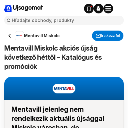
Ujsagomat
Mentavill Miskolc
Iratkozz fel
Mentavill Miskolc akciós újság
következő héttől – Katalógus és
promóciók
Mentavill jelenleg nem
rendelkezik aktuális újsággal
Miskolc városban, de...