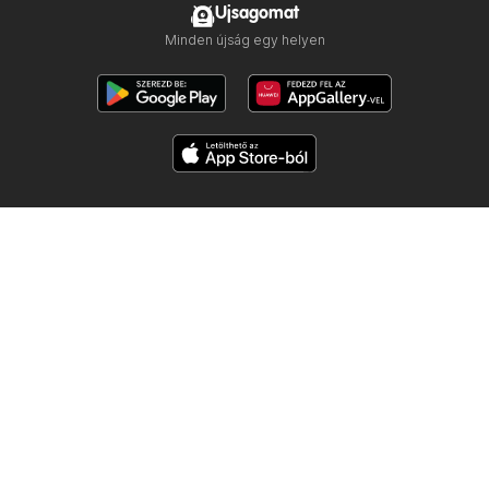
Ujsagomat
Minden újság egy helyen
Kövess minket
Többi ország:
Česko
Polska
Slovensko
Copyright © 2026
Ujsogomat.hu
.
Személyes adatkezelési beállítások
A weboldal használati feltételei