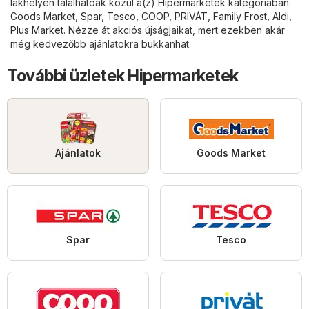
lakhelyén találhatóak közül a(z)
Hipermarketek
kategóriában:
Goods Market
,
Spar
,
Tesco
,
COOP
,
PRIVÁT
,
Family Frost
,
Aldi
,
Plus Market
. Nézze át akciós újságjaikat, mert ezekben akár
még kedvezőbb ajánlatokra bukkanhat.
További üzletek Hipermarketek
Ajánlatok
Goods Market
Spar
Tesco