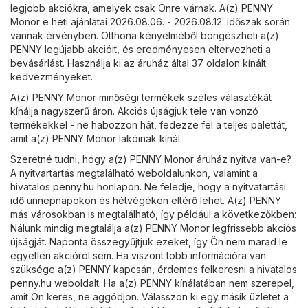
legjobb akciókra, amelyek csak Önre várnak. A(z) PENNY
Monor e heti ajánlatai 2026.08.06. - 2026.08.12. időszak során
vannak érvényben. Otthona kényelméből böngészheti a(z)
PENNY legújabb akcióit, és eredményesen eltervezheti a
bevásárlást. Használja ki az áruház által 37 oldalon kínált
kedvezményeket.
A(z) PENNY Monor minőségi termékek széles választékát
kínálja nagyszerű áron. Akciós újságjuk tele van vonzó
termékekkel - ne habozzon hát, fedezze fel a teljes palettát,
amit a(z) PENNY Monor lakóinak kínál.
Szeretné tudni, hogy a(z) PENNY Monor áruház nyitva van-e?
A nyitvartartás megtalálható weboldalunkon, valamint a
hivatalos
penny.hu
honlapon. Ne feledje, hogy a nyitvatartási
idő ünnepnapokon és hétvégéken eltérő lehet. A(z) PENNY
más városokban is megtalálható, így például a következőkben:
Nálunk mindig megtalálja a(z) PENNY Monor legfrissebb akciós
újságját. Naponta összegyűjtjük ezeket, így Ön nem marad le
egyetlen akcióról sem. Ha viszont több információra van
szüksége a(z) PENNY kapcsán, érdemes felkeresni a hivatalos
penny.hu
weboldalt. Ha a(z) PENNY kínálatában nem szerepel,
amit Ön keres, ne aggódjon. Válasszon ki egy másik üzletet a