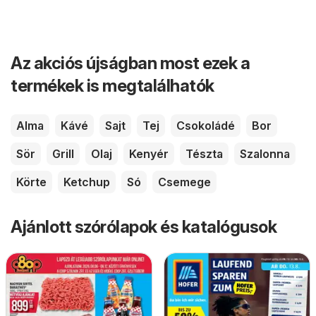
Az akciós újságban most ezek a
termékek is megtalálhatók
Alma
Kávé
Sajt
Tej
Csokoládé
Bor
Sör
Grill
Olaj
Kenyér
Tészta
Szalonna
Körte
Ketchup
Só
Csemege
Ajánlott szórólapok és katalógusok