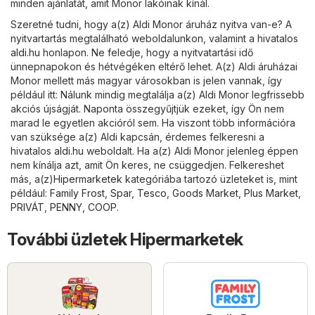
minden ajánlatát, amit Monor lakóinak kínál.
Szeretné tudni, hogy a(z) Aldi Monor áruház nyitva van-e? A
nyitvartartás megtalálható weboldalunkon, valamint a hivatalos
aldi.hu
honlapon. Ne feledje, hogy a nyitvatartási idő
ünnepnapokon és hétvégéken eltérő lehet. A(z) Aldi áruházai
Monor mellett más magyar városokban is jelen vannak, így
például itt: Nálunk mindig megtalálja a(z) Aldi Monor legfrissebb
akciós újságját. Naponta összegyűjtjük ezeket, így Ön nem
marad le egyetlen akcióról sem. Ha viszont több információra
van szüksége a(z) Aldi kapcsán, érdemes felkeresni a
hivatalos
aldi.hu
weboldalt. Ha a(z) Aldi Monor jelenleg éppen
nem kínálja azt, amit Ön keres, ne csüggedjen. Felkereshet
más, a(z)
Hipermarketek
kategóriába tartozó üzleteket is, mint
például:
Family Frost
,
Spar
,
Tesco
,
Goods Market
,
Plus Market
,
PRIVÁT
,
PENNY
,
COOP
.
További üzletek Hipermarketek