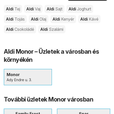
Aldi
Tej
Aldi
Vaj
Aldi
Sajt
Aldi
Joghurt
Aldi
Tojás
Aldi
Olaj
Aldi
Kenyér
Aldi
Kávé
Aldi
Csokoládé
Aldi
Szalámi
Aldi Monor – Üzletek a városban és
környékén
Monor
Ady Endre u. 3.
További üzletek Monor városban
Family Frost
Spar