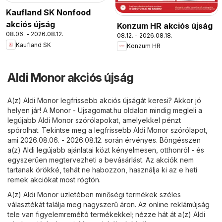
Kaufland SK Nonfood
akciós újság
Konzum HR akciós újság
08.06. - 2026.08.12.
08.12. - 2026.08.18.
Kaufland SK
Konzum HR
Aldi Monor akciós újság
A(z) Aldi Monor legfrissebb akciós újságát keresi? Akkor jó
helyen jár! A
Monor - Ujsagomat.hu
oldalon mindig megleli a
legújabb Aldi Monor szórólapokat, amelyekkel pénzt
spórolhat. Tekintse meg a legfrissebb Aldi Monor szórólapot,
ami 2026.08.06. - 2026.08.12. során érvényes. Böngésszen
a(z) Aldi legújabb ajánlatai közt kényelmesen, otthonról - és
egyszerűen megtervezheti a bevásárlást. Az akciók nem
tartanak örökké, tehát ne habozzon, használja ki az e heti
remek akciókat most rögtön.
A(z) Aldi Monor üzletében minőségi termékek széles
választékát találja meg nagyszerű áron. Az online reklámújság
tele van figyelemreméltó termékekkel; nézze hát át a(z) Aldi