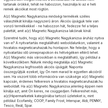
tartanak örökké, tehát ne habozzon, használja ki az e heti
remek akciókat most rögtön.
A(z) Magnetic Nagykanizsa minőségi termékek széles
választékát kínálja nagyszerű áron. Akciós újságjuk tele van
vonzó termékekkel - ne habozzon hát, fedezze fel a teljes
palettát, amit a(z) Magnetic Nagykanizsa lakóinak kínál.
Szeretné tudni, hogy a(z) Magnetic Nagykanizsa áruház nyitva
van-e? A nyitvartartás megtalálható weboldalunkon, valamint a
hivatalos
magneticaruhazak.hu
honlapon. Ne feledje, hogy a
nyitvatartási idő ünnepnapokon és hétvégéken eltérő lehet.
A(z) Magnetic más városokban is megtalálható, így például a
következőkben: Nálunk mindig megtalálja a(z) Magnetic
Nagykanizsa legfrissebb akciós újságját. Naponta
összegyűjtjük ezeket, így Ön nem marad le egyetlen akcióról
sem. Ha viszont több információra van szüksége a(z) Magnetic
kapcsán, érdemes felkeresni a hivatalos
magneticaruhazak.hu
weboldalt. Ha a(z) Magnetic Nagykanizsa jelenleg éppen nem
kínálja azt, amit Ön keres, ne csüggedjen. Felkereshet más,
a(z)
Hipermarketek
kategóriába tartozó üzleteket is, mint
például:
Ecofamily
,
COOP
,
Family Frost
,
Interspar
,
Aldi
,
PENNY
,
Tesco
,
Reál
,
Spar
.