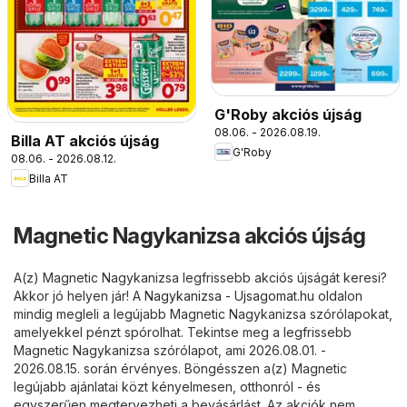
G'Roby akciós újság
08.06. - 2026.08.19.
Billa AT akciós újság
G'Roby
08.06. - 2026.08.12.
Billa AT
Magnetic Nagykanizsa akciós újság
A(z) Magnetic Nagykanizsa legfrissebb akciós újságát keresi?
Akkor jó helyen jár! A
Nagykanizsa - Ujsagomat.hu
oldalon
mindig megleli a legújabb Magnetic Nagykanizsa szórólapokat,
amelyekkel pénzt spórolhat. Tekintse meg a legfrissebb
Magnetic Nagykanizsa szórólapot, ami 2026.08.01. -
2026.08.15. során érvényes. Böngésszen a(z) Magnetic
legújabb ajánlatai közt kényelmesen, otthonról - és
egyszerűen megtervezheti a bevásárlást. Az akciók nem