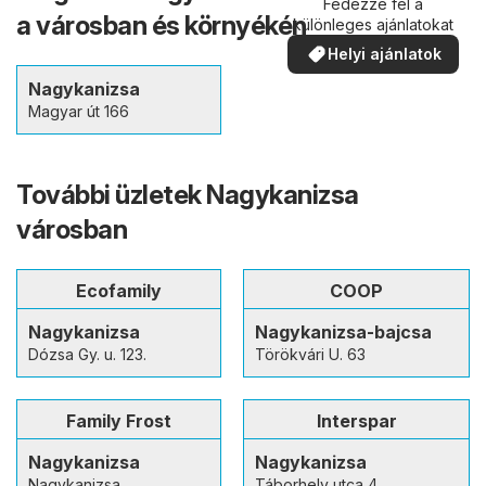
Fedezze fel a
a városban és környékén
különleges ajánlatokat
Helyi ajánlatok
Nagykanizsa
Magyar út 166
További üzletek Nagykanizsa
városban
Ecofamily
COOP
Nagykanizsa
Nagykanizsa-bajcsa
Dózsa Gy. u. 123.
Törökvári U. 63
Family Frost
Interspar
Nagykanizsa
Nagykanizsa
Nagykanizsa
Táborhely utca 4