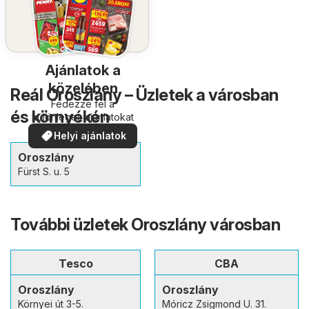
Ajánlatok a
közelében
Reál Oroszlány – Üzletek a városban
Fedezze fel a
és környékén
különleges ajánlatokat
Helyi ajánlatok
Oroszlány
Fürst S. u. 5
További üzletek Oroszlány városban
Tesco
CBA
Oroszlány
Oroszlány
Környei út 3-5.
Móricz Zsigmond U. 31.