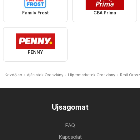
Family Frost
CBA Príma
PENNY
Kezdőlap
Ajánlatok Oroszlány
Hipermarketek Oroszlány
Reál Orosz
Ujsagomat
FAQ
Kapcsolat