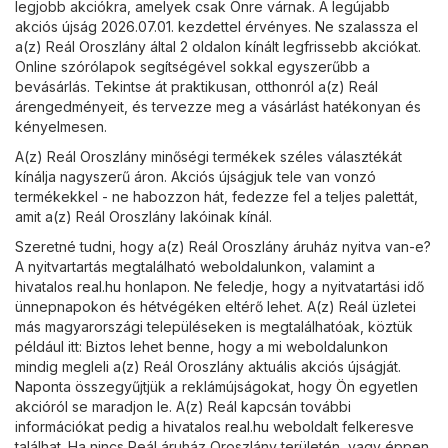
legjobb akciókra, amelyek csak Önre várnak. A legújabb
akciós újság 2026.07.01. kezdettel érvényes. Ne szalassza el
a(z) Reál Oroszlány által 2 oldalon kínált legfrissebb akciókat.
Online szórólapok segítségével sokkal egyszerűbb a
bevásárlás. Tekintse át praktikusan, otthonról a(z) Reál
árengedményeit, és tervezze meg a vásárlást hatékonyan és
kényelmesen.
A(z) Reál Oroszlány minőségi termékek széles választékát
kínálja nagyszerű áron. Akciós újságjuk tele van vonzó
termékekkel - ne habozzon hát, fedezze fel a teljes palettát,
amit a(z) Reál Oroszlány lakóinak kínál.
Szeretné tudni, hogy a(z) Reál Oroszlány áruház nyitva van-e?
A nyitvartartás megtalálható weboldalunkon, valamint a
hivatalos
real.hu
honlapon. Ne feledje, hogy a nyitvatartási idő
ünnepnapokon és hétvégéken eltérő lehet. A(z) Reál üzletei
más magyarországi településeken is megtalálhatóak, köztük
például itt: Biztos lehet benne, hogy a mi weboldalunkon
mindig megleli a(z) Reál Oroszlány aktuális akciós újságját.
Naponta összegyűjtjük a reklámújságokat, hogy Ön egyetlen
akcióról se maradjon le. A(z) Reál kapcsán további
információkat pedig a hivatalos
real.hu
weboldalt felkeresve
találhat. Ha nincs Reál áruház Oroszlány területén, vagy éppen