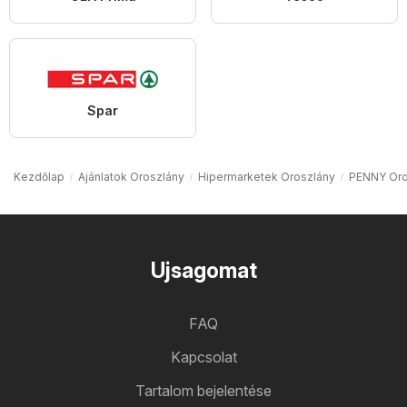
Spar
Kezdőlap
Ajánlatok Oroszlány
Hipermarketek Oroszlány
PENNY Oro
Ujsagomat
FAQ
Kapcsolat
Tartalom bejelentése