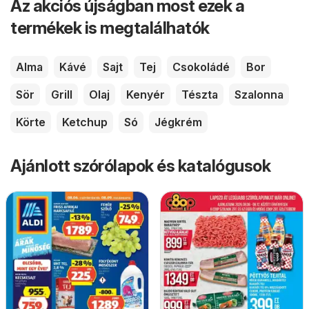
Az akciós újságban most ezek a
termékek is megtalálhatók
Alma
Kávé
Sajt
Tej
Csokoládé
Bor
Sör
Grill
Olaj
Kenyér
Tészta
Szalonna
Körte
Ketchup
Só
Jégkrém
Ajánlott szórólapok és katalógusok