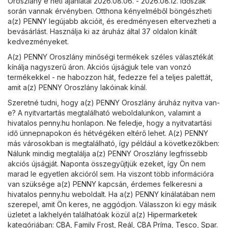
Oroszlány e heti ajánlatai 2026.08.06. - 2026.08.12. időszak
során vannak érvényben. Otthona kényelméből böngészheti
a(z) PENNY legújabb akcióit, és eredményesen eltervezheti a
bevásárlást. Használja ki az áruház által 37 oldalon kínált
kedvezményeket.
A(z) PENNY Oroszlány minőségi termékek széles választékát
kínálja nagyszerű áron. Akciós újságjuk tele van vonzó
termékekkel - ne habozzon hát, fedezze fel a teljes palettát,
amit a(z) PENNY Oroszlány lakóinak kínál.
Szeretné tudni, hogy a(z) PENNY Oroszlány áruház nyitva van-
e? A nyitvartartás megtalálható weboldalunkon, valamint a
hivatalos
penny.hu
honlapon. Ne feledje, hogy a nyitvatartási
idő ünnepnapokon és hétvégéken eltérő lehet. A(z) PENNY
más városokban is megtalálható, így például a következőkben:
Nálunk mindig megtalálja a(z) PENNY Oroszlány legfrissebb
akciós újságját. Naponta összegyűjtjük ezeket, így Ön nem
marad le egyetlen akcióról sem. Ha viszont több információra
van szüksége a(z) PENNY kapcsán, érdemes felkeresni a
hivatalos
penny.hu
weboldalt. Ha a(z) PENNY kínálatában nem
szerepel, amit Ön keres, ne aggódjon. Válasszon ki egy másik
üzletet a lakhelyén találhatóak közül a(z)
Hipermarketek
kategóriában:
CBA
,
Family Frost
,
Reál
,
CBA Príma
,
Tesco
,
Spar
.