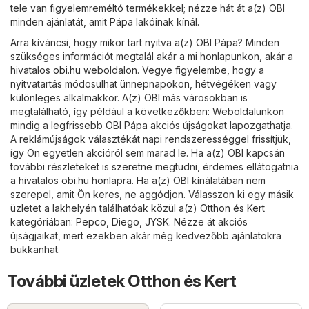
tele van figyelemreméltó termékekkel; nézze hát át a(z) OBI
minden ajánlatát, amit Pápa lakóinak kínál.
Arra kíváncsi, hogy mikor tart nyitva a(z) OBI Pápa? Minden
szükséges információt megtalál akár a mi honlapunkon, akár a
hivatalos
obi.hu
weboldalon. Vegye figyelembe, hogy a
nyitvatartás módosulhat ünnepnapokon, hétvégéken vagy
különleges alkalmakkor. A(z) OBI más városokban is
megtalálható, így például a következőkben: Weboldalunkon
mindig a legfrissebb OBI Pápa akciós újságokat lapozgathatja.
A reklámújságok választékát napi rendszerességgel frissítjük,
így Ön egyetlen akcióról sem marad le. Ha a(z) OBI kapcsán
további részleteket is szeretne megtudni, érdemes ellátogatnia
a hivatalos
obi.hu
honlapra. Ha a(z) OBI kínálatában nem
szerepel, amit Ön keres, ne aggódjon. Válasszon ki egy másik
üzletet a lakhelyén találhatóak közül a(z)
Otthon és Kert
kategóriában:
Pepco
,
Diego
,
JYSK
. Nézze át akciós
újságjaikat, mert ezekben akár még kedvezőbb ajánlatokra
bukkanhat.
További üzletek Otthon és Kert