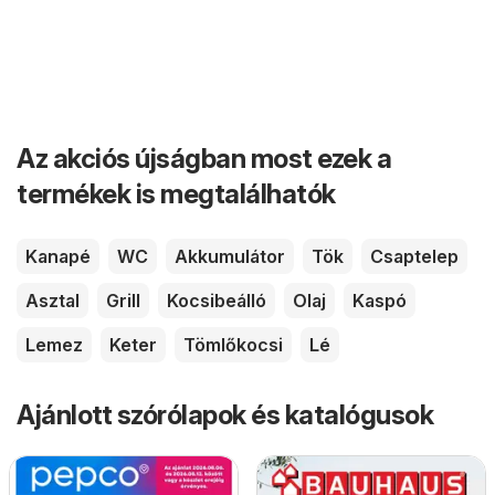
Az akciós újságban most ezek a
termékek is megtalálhatók
Kanapé
WC
Akkumulátor
Tök
Csaptelep
Asztal
Grill
Kocsibeálló
Olaj
Kaspó
Lemez
Keter
Tömlőkocsi
Lé
Ajánlott szórólapok és katalógusok