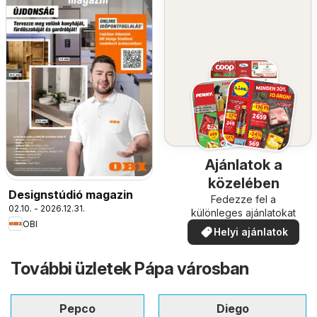
Ajánlatok a
közelében
Designstúdió magazin
Fedezze fel a
02.10. - 2026.12.31.
különleges ajánlatokat
OBI
Helyi ajánlatok
További üzletek Pápa városban
Pepco
Diego