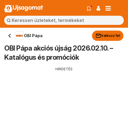
Ujsagomat
OBI Pápa
Iratkozz fel
OBI Pápa akciós újság 2026.02.10. –
Katalógus és promóciók
HIRDETÉS