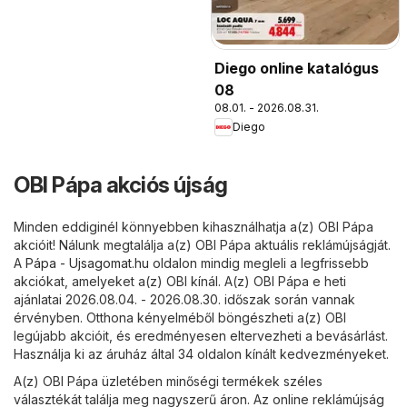
Diego online katalógus
08
08.01. - 2026.08.31.
Diego
OBI Pápa akciós újság
Minden eddiginél könnyebben kihasználhatja a(z) OBI Pápa
akcióit! Nálunk megtalálja a(z) OBI Pápa aktuális reklámújságját.
A
Pápa - Ujsagomat.hu
oldalon mindig megleli a legfrissebb
akciókat, amelyeket a(z) OBI kínál. A(z) OBI Pápa e heti
ajánlatai 2026.08.04. - 2026.08.30. időszak során vannak
érvényben. Otthona kényelméből böngészheti a(z) OBI
legújabb akcióit, és eredményesen eltervezheti a bevásárlást.
Használja ki az áruház által 34 oldalon kínált kedvezményeket.
A(z) OBI Pápa üzletében minőségi termékek széles
választékát találja meg nagyszerű áron. Az online reklámújság