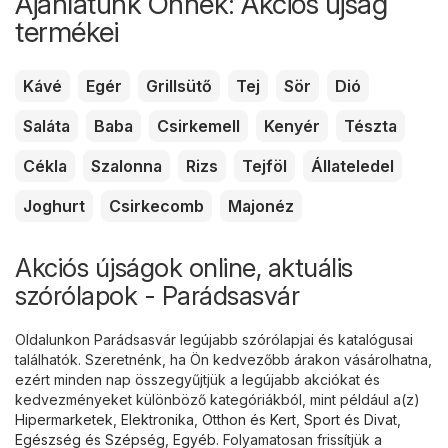
Ajánlatunk Önnek: Akciós újság
termékei
Kávé
Egér
Grillsütő
Tej
Sör
Dió
Saláta
Baba
Csirkemell
Kenyér
Tészta
Cékla
Szalonna
Rizs
Tejföl
Állateledel
Joghurt
Csirkecomb
Majonéz
Akciós újságok online, aktuális
szórólapok - Parádsasvár
Oldalunkon Parádsasvár legújabb szórólapjai és katalógusai
találhatók. Szeretnénk, ha Ön kedvezőbb árakon vásárolhatna,
ezért minden nap összegyűjtjük a legújabb akciókat és
kedvezményeket különböző kategóriákból, mint például a(z)
Hipermarketek
,
Elektronika
,
Otthon és Kert
,
Sport és Divat
,
Egészség és Szépség
,
Egyéb
. Folyamatosan frissítjük a