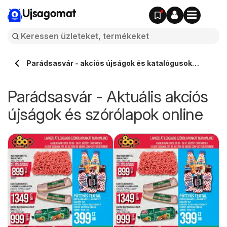
Ujsagomat
Parádsasvár - akciós újságok és katalógusok
online ⭐️
Parádsasvár - Aktuális akciós
újságok és szórólapok online