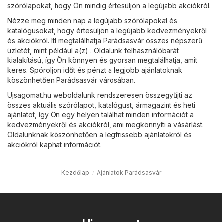
szórólapokat, hogy Ön mindig értesüljön a legújabb akciókról.
Nézze meg minden nap a legújabb szórólapokat és
katalógusokat, hogy értesüljön a legújabb kedvezményekről
és akciókról. Itt megtalálhatja Parádsasvár összes népszerű
üzletét, mint például a(z) . Oldalunk felhasználóbarát
kialakítású, így Ön könnyen és gyorsan megtalálhatja, amit
keres. Spóroljon időt és pénzt a legjobb ajánlatoknak
köszönhetően Parádsasvár városában.
Ujsagomat.hu weboldalunk rendszeresen összegyűjti az
összes aktuális szórólapot, katalógust, ármagazint és heti
ajánlatot, így Ön egy helyen találhat minden információt a
kedvezményekről és akciókról, ami megkönnyíti a vásárlást.
Oldalunknak köszönhetően a legfrissebb ajánlatokról és
akciókról kaphat információt.
Kezdőlap
Ajánlatok Parádsasvár