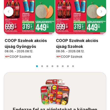
COOP Szolnok akciós
COOP Szolnok akciós
C
újság Gyöngyös
újság Szolnok
ú
08.06. - 2026.08.12.
08.06. - 2026.08.12.
0
COOP Szolnok
COOP Szolnok
Fedezze fel az ajánlatokat a közelben