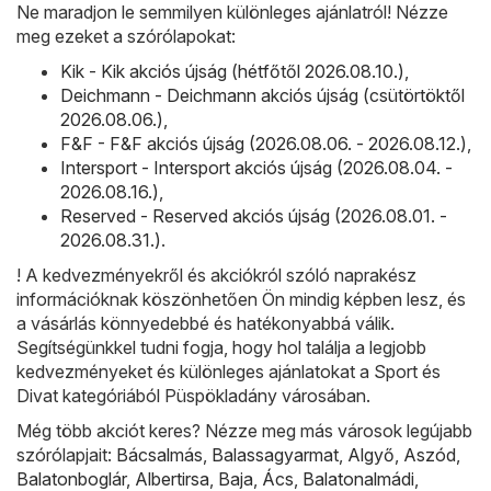
Ne maradjon le semmilyen különleges ajánlatról! Nézze
meg ezeket a szórólapokat:
Kik - Kik akciós újság (hétfőtől 2026.08.10.)
,
Deichmann - Deichmann akciós újság (csütörtöktől
2026.08.06.)
,
F&F - F&F akciós újság (2026.08.06. - 2026.08.12.)
,
Intersport - Intersport akciós újság (2026.08.04. -
2026.08.16.)
,
Reserved - Reserved akciós újság (2026.08.01. -
2026.08.31.)
.
! A kedvezményekről és akciókról szóló naprakész
információknak köszönhetően Ön mindig képben lesz, és
a vásárlás könnyedebbé és hatékonyabbá válik.
Segítségünkkel tudni fogja, hogy hol találja a legjobb
kedvezményeket és különleges ajánlatokat a Sport és
Divat kategóriából Püspökladány városában.
Még több akciót keres? Nézze meg más városok legújabb
szórólapjait:
Bácsalmás
,
Balassagyarmat
,
Algyő
,
Aszód
,
Balatonboglár
,
Albertirsa
,
Baja
,
Ács
,
Balatonalmádi
,