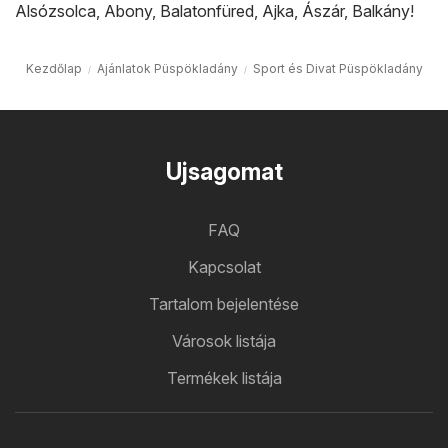
Alsózsolca
,
Abony
,
Balatonfüred
,
Ajka
,
Ászár
,
Balkány
!
Kezdőlap
Ajánlatok Püspökladány
Sport és Divat Püspökladány
Ujsagomat
FAQ
Kapcsolat
Tartalom bejelentése
Városok listája
Termékek listája