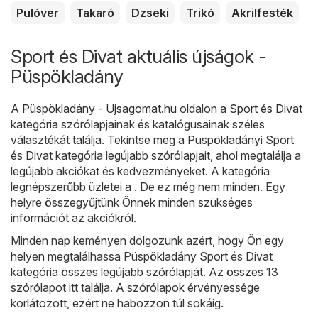
Pulóver
Takaró
Dzseki
Trikó
Akrilfesték
Sport és Divat aktuális újságok -
Püspökladány
A
Püspökladány - Ujsagomat.hu
oldalon a
Sport és Divat
kategória szórólapjainak és katalógusainak széles
választékát találja. Tekintse meg a Püspökladányi Sport
és Divat kategória legújabb szórólapjait, ahol megtalálja a
legújabb akciókat és kedvezményeket. A kategória
legnépszerűbb üzletei a . De ez még nem minden. Egy
helyre összegyűjtünk Önnek minden szükséges
információt az akciókról.
Minden nap keményen dolgozunk azért, hogy Ön egy
helyen megtalálhassa Püspökladány Sport és Divat
kategória összes legújabb szórólapját. Az összes 13
szórólapot itt találja. A szórólapok érvényessége
korlátozott, ezért ne habozzon túl sokáig.