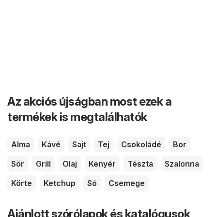
Az akciós újságban most ezek a
termékek is megtalálhatók
Alma
Kávé
Sajt
Tej
Csokoládé
Bor
Sör
Grill
Olaj
Kenyér
Tészta
Szalonna
Körte
Ketchup
Só
Csemege
Ajánlott szórólapok és katalógusok