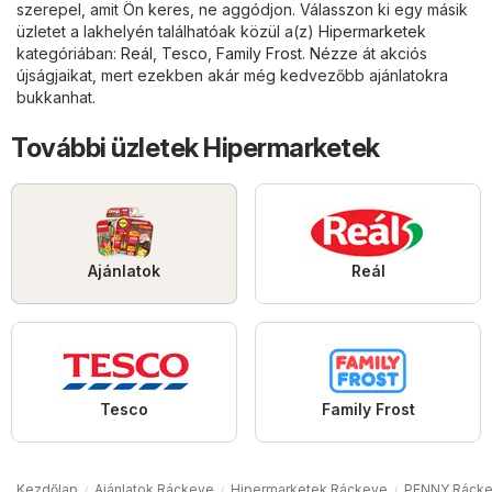
szerepel, amit Ön keres, ne aggódjon. Válasszon ki egy másik
üzletet a lakhelyén találhatóak közül a(z)
Hipermarketek
kategóriában:
Reál
,
Tesco
,
Family Frost
. Nézze át akciós
újságjaikat, mert ezekben akár még kedvezőbb ajánlatokra
bukkanhat.
További üzletek Hipermarketek
Ajánlatok
Reál
Tesco
Family Frost
Kezdőlap
Ajánlatok Ráckeve
Hipermarketek Ráckeve
PENNY Ráck