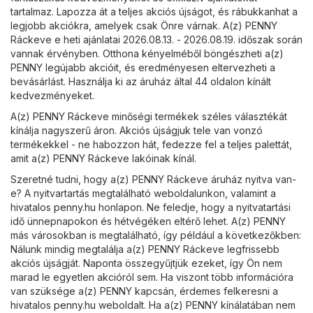
tartalmaz. Lapozza át a teljes akciós újságot, és rábukkanhat a
legjobb akciókra, amelyek csak Önre várnak. A(z) PENNY
Ráckeve e heti ajánlatai 2026.08.13. - 2026.08.19. időszak során
vannak érvényben. Otthona kényelméből böngészheti a(z)
PENNY legújabb akcióit, és eredményesen eltervezheti a
bevásárlást. Használja ki az áruház által 44 oldalon kínált
kedvezményeket.
A(z) PENNY Ráckeve minőségi termékek széles választékát
kínálja nagyszerű áron. Akciós újságjuk tele van vonzó
termékekkel - ne habozzon hát, fedezze fel a teljes palettát,
amit a(z) PENNY Ráckeve lakóinak kínál.
Szeretné tudni, hogy a(z) PENNY Ráckeve áruház nyitva van-
e? A nyitvartartás megtalálható weboldalunkon, valamint a
hivatalos
penny.hu
honlapon. Ne feledje, hogy a nyitvatartási
idő ünnepnapokon és hétvégéken eltérő lehet. A(z) PENNY
más városokban is megtalálható, így például a következőkben:
Nálunk mindig megtalálja a(z) PENNY Ráckeve legfrissebb
akciós újságját. Naponta összegyűjtjük ezeket, így Ön nem
marad le egyetlen akcióról sem. Ha viszont több információra
van szüksége a(z) PENNY kapcsán, érdemes felkeresni a
hivatalos
penny.hu
weboldalt. Ha a(z) PENNY kínálatában nem