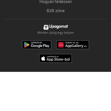
Hogyan hirdessen
B2B zóna
Ujsagomat
Minden újság egy helyen
Kövess minket
Többi ország:
Česko
Polska
Slovensko
Copyright © 2026
Ujsogomat.hu
.