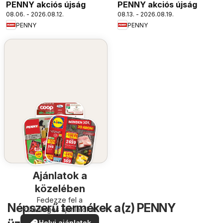
PENNY akciós újság
PENNY akciós újság
08.06. - 2026.08.12.
08.13. - 2026.08.19.
PENNY
PENNY
Ajánlatok a
közelében
Fedezze fel a
Népszerű termékek a(z) PENNY
különleges ajánlatokat
Helyi ajánlatok