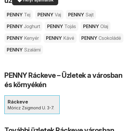
üzleteiben
PENNY
Tej
PENNY
Vaj
PENNY
Sajt
PENNY
Joghurt
PENNY
Tojás
PENNY
Olaj
PENNY
Kenyér
PENNY
Kávé
PENNY
Csokoládé
PENNY
Szalámi
PENNY Ráckeve – Üzletek a városban
és környékén
Ráckeve
Móricz Zsigmond U. 3-7.
További üzletek Ráckeve városban