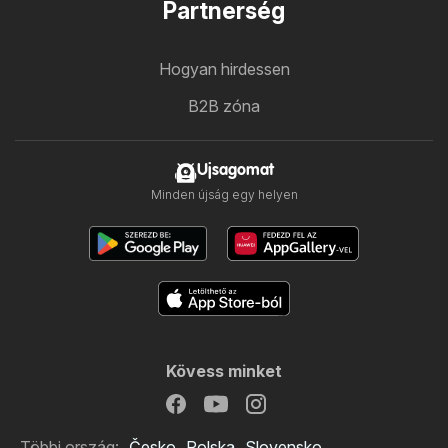
Partnerség
Hogyan hirdessen
B2B zóna
Ujsagomat
Minden újság egy helyen
Kövess minket
Többi ország:
Česko
Polska
Slovensko