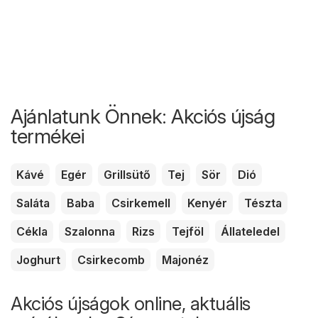
Ajánlatunk Önnek: Akciós újság
termékei
Kávé
Egér
Grillsütő
Tej
Sör
Dió
Saláta
Baba
Csirkemell
Kenyér
Tészta
Cékla
Szalonna
Rizs
Tejföl
Állateledel
Joghurt
Csirkecomb
Majonéz
Akciós újságok online, aktuális