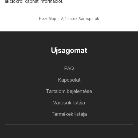
akciókról kaphat információt.
Kezdőlap
Ajánlatok Sárospatak
Ujsagomat
FAQ
Kapcsolat
Tartalom bejelentése
Városok listája
Termékek listája