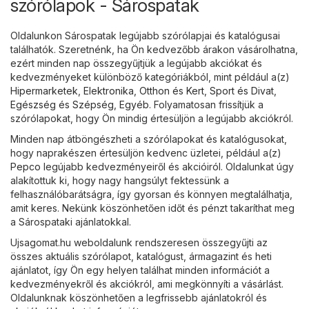
szórólapok - Sárospatak
Oldalunkon Sárospatak legújabb szórólapjai és katalógusai
találhatók. Szeretnénk, ha Ön kedvezőbb árakon vásárolhatna,
ezért minden nap összegyűjtjük a legújabb akciókat és
kedvezményeket különböző kategóriákból, mint például a(z)
Hipermarketek
,
Elektronika
,
Otthon és Kert
,
Sport és Divat
,
Egészség és Szépség
,
Egyéb
. Folyamatosan frissítjük a
szórólapokat, hogy Ön mindig értesüljön a legújabb akciókról.
Minden nap átböngészheti a szórólapokat és katalógusokat,
hogy naprakészen értesüljön kedvenc üzletei, például a(z)
Pepco
legújabb kedvezményeiről és akcióiról. Oldalunkat úgy
alakítottuk ki, hogy nagy hangsúlyt fektessünk a
felhasználóbarátságra, így gyorsan és könnyen megtalálhatja,
amit keres. Nekünk köszönhetően időt és pénzt takaríthat meg
a Sárospataki ajánlatokkal.
Ujsagomat.hu weboldalunk rendszeresen összegyűjti az
összes aktuális szórólapot, katalógust, ármagazint és heti
ajánlatot, így Ön egy helyen találhat minden információt a
kedvezményekről és akciókról, ami megkönnyíti a vásárlást.
Oldalunknak köszönhetően a legfrissebb ajánlatokról és