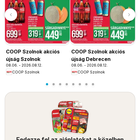
COOP Szolnok akciós
COOP Szolnok akciós
C
újság Szolnok
újság Debrecen
ú
08.06. - 2026.08.12.
08.06. - 2026.08.12.
0
COOP Szolnok
COOP Szolnok
Fedezze fel az ajánlatokat a közelben