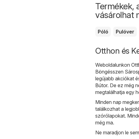
Termékek, 
vásárolhat
Póló
Pulóver
Otthon és Ke
Weboldalunkon
Ott
Böngésszen Sárospa
legújabb akciókat 
Bútor
. De ez még n
megtalálhatja egy h
Minden nap megkere
találkozhat a legjob
szórólapokat. Minde
még ma.
Ne maradjon le sem