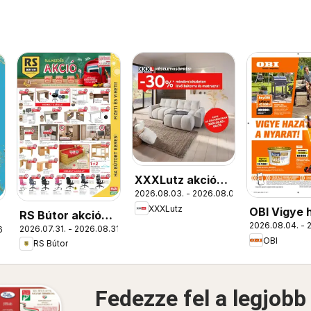
XXXLutz akciós
2026.08.03. - 2026.08.09.
újság
XXXLutz
OBI Vigye 
RS Bútor akciós
2026.08.04. - 
nyarat!
2026.07.31. - 2026.08.31.
6.
újság
OBI
RS Bútor
Fedezze fel a legjobb