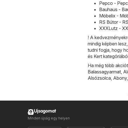
Pepco - Pepco
Bauhaus - Bau
Möbelix - Möb
RS Bútor - RS
XXXLutz - XXX
! A kedvezményekrő
mindig képben lesz
tudni fogja, hogy h
és Kert kategóriáb
Ha még több akciót 
Balassagyarmat
,
A
Alsózsolca
,
Abony
Ujsagomat
Minden újság egy helyen