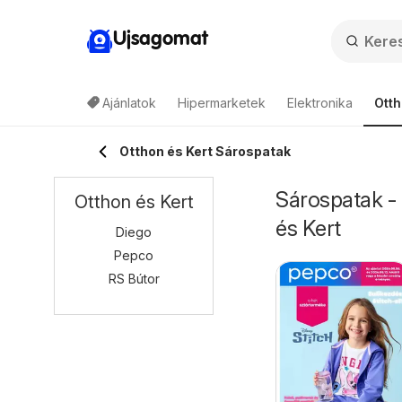
Ujsagomat
Ajánlatok
Hipermarketek
Elektronika
Otth
Otthon és Kert Sárospatak
Sárospatak - 
Otthon és Kert
és Kert
Diego
Pepco
RS Bútor