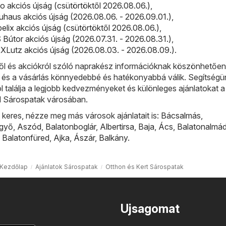
 akciós újság (csütörtöktől 2026.08.06.)
,
haus akciós újság (2026.08.06. - 2026.09.01.)
,
elix akciós újság (csütörtöktől 2026.08.06.)
,
 Bútor akciós újság (2026.07.31. - 2026.08.31.)
,
Lutz akciós újság (2026.08.03. - 2026.08.09.)
.
l és akciókról szóló naprakész információknak köszönhetőe
, és a vásárlás könnyedebbé és hatékonyabbá válik. Segítségü
ol találja a legjobb kedvezményeket és különleges ajánlatokat 
ól Sárospatak városában.
keres, nézze meg más városok ajánlatait is:
Bácsalmás
,
lgyő
,
Aszód
,
Balatonboglár
,
Albertirsa
,
Baja
,
Ács
,
Balatonalmád
,
Balatonfüred
,
Ajka
,
Ászár
,
Balkány
.
Kezdőlap
Ajánlatok Sárospatak
Otthon és Kert Sárospatak
Ujsagomat