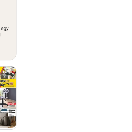
n egy
!