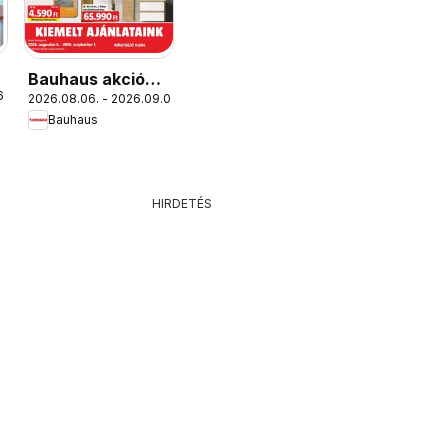
Bauhaus akciós
6.
2026.08.06. - 2026.09.01.
újság
Bauhaus
HIRDETÉS