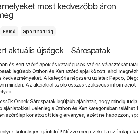
amelyeket most kedvezőbb áron
 meg
Felső
Sportnadrág
rt aktuális újságok - Sárospatak
hon és Kert
szórólapok és katalógusok széles választékát talál
tak legújabb Otthon és Kert szórólapjai között, ahol megnézh
és kedvezményeket. A kategória népszerű üzletei:
Pepco
,
Dieg
em minden. Az akciókról szóló összes szükséges információt
elyen.
ssük Önnek Sárospatak legújabb ajánlatait, hogy mindig tudja,
b ajánlatokkal. Jelenleg a Otthon és Kert kategóriában találhat 
n szórólap korlátozott ideig érvényes, ezért ne habozzon, sp
milyen különleges ajánlatról! Nézze meg ezeket a szórólapoka