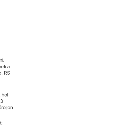
ni.
eti a
o
,
RS
 hol
13
óroljon
t: