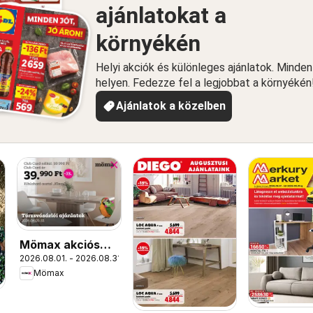
ajánlatokat a
környékén
Helyi akciók és különleges ajánlatok. Minde
helyen. Fedezze fel a legjobbat a környékén
Ajánlatok a közelben
Mömax akciós
2026.08.01. - 2026.08.31.
újság
Mömax