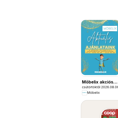
Möbelix akciós
csütörtöktől 2026.08.0
újság
Möbelix