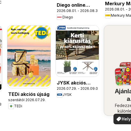
09.
Merkury M
Diego online
2026.08.01. - 2
akciós újs
2026.08.01. - 2026.08.31.
katalógus 08
Merkury Ma
Diego
JYSK akciós
2026.07.29. - 2026.09.01.
újság
Ajánl
TEDi akciós újság
JYSK
a
szerdától 2026.07.29.
31.
közel
Fedezze
TEDi
különl
ajánla
Hely
aján