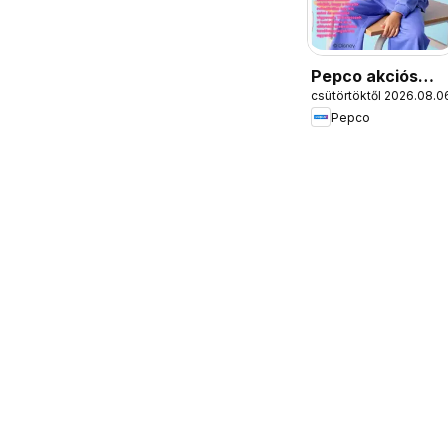
Pepco akciós
csütörtöktől 2026.08.0
újság
Pepco