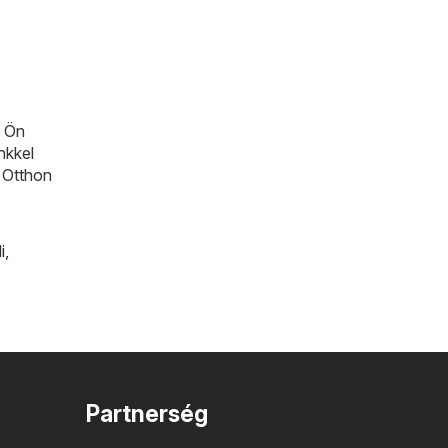
n Ön
nkkel
a Otthon
i
,
Partnerség