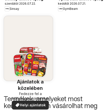
szerdától 2026.07.22.
keddtől 2026.07.21.
Sinsay
GymBeam
Ajánlatok a
közelében
Fedezze fel a
Termékek, amelyeket most
különleges ajánlatokat
kedvezőbb áron vásárolhat meg
Helyi ajánlatok