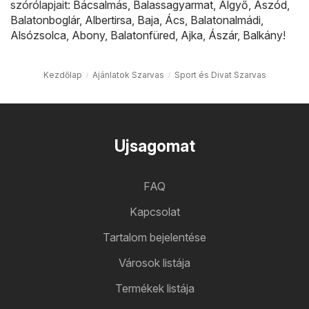
szórólapjait:
Bácsalmás
,
Balassagyarmat
,
Algyő
,
Aszód
,
Balatonboglár
,
Albertirsa
,
Baja
,
Ács
,
Balatonalmádi
,
Alsózsolca
,
Abony
,
Balatonfüred
,
Ajka
,
Ászár
,
Balkány
!
Kezdőlap
Ajánlatok Szarvas
Sport és Divat Szarvas
Ujsagomat
FAQ
Kapcsolat
Tartalom bejelentése
Városok listája
Termékek listája