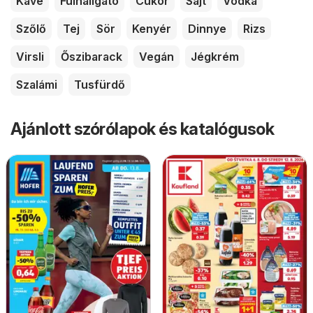
Kávé
Fülhallgató
Cukor
Sajt
Vodka
Szőlő
Tej
Sör
Kenyér
Dinnye
Rizs
Virsli
Őszibarack
Vegán
Jégkrém
Szalámi
Tusfürdő
Ajánlott szórólapok és katalógusok