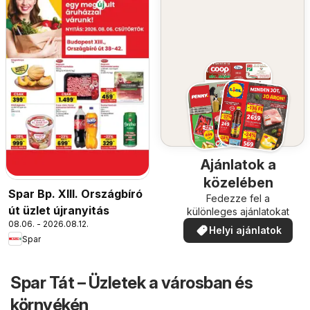
Ajánlatok a
közelében
Spar Bp. XIII. Országbíró
Fedezze fel a
út üzlet újranyitás
különleges ajánlatokat
08.06. - 2026.08.12.
Helyi ajánlatok
Spar
Spar Tát – Üzletek a városban és
környékén