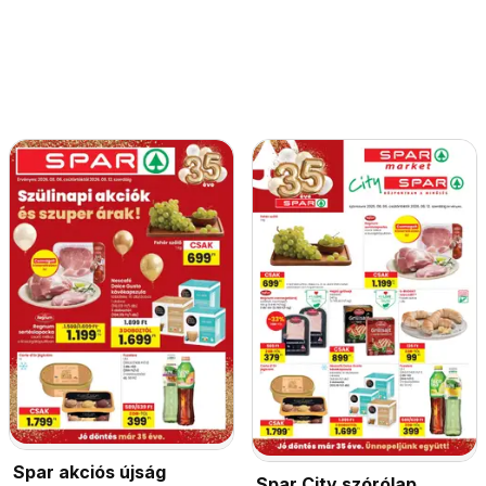
Spar akciós újság
Spar City szórólap