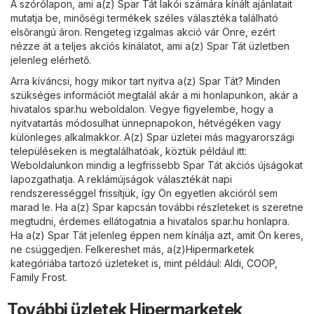
A szórólapon, ami a(z) Spar Tát lakói számára kínált ajánlatait
mutatja be, minőségi termékek széles választéka található
elsőrangú áron. Rengeteg izgalmas akció vár Önre, ezért
nézze át a teljes akciós kínálatot, ami a(z) Spar Tát üzletben
jelenleg elérhető.
Arra kíváncsi, hogy mikor tart nyitva a(z) Spar Tát? Minden
szükséges információt megtalál akár a mi honlapunkon, akár a
hivatalos
spar.hu
weboldalon. Vegye figyelembe, hogy a
nyitvatartás módosulhat ünnepnapokon, hétvégéken vagy
különleges alkalmakkor. A(z) Spar üzletei más magyarországi
településeken is megtalálhatóak, köztük például itt:
Weboldalunkon mindig a legfrissebb Spar Tát akciós újságokat
lapozgathatja. A reklámújságok választékát napi
rendszerességgel frissítjük, így Ön egyetlen akcióról sem
marad le. Ha a(z) Spar kapcsán további részleteket is szeretne
megtudni, érdemes ellátogatnia a hivatalos
spar.hu
honlapra.
Ha a(z) Spar Tát jelenleg éppen nem kínálja azt, amit Ön keres,
ne csüggedjen. Felkereshet más, a(z)
Hipermarketek
kategóriába tartozó üzleteket is, mint például:
Aldi
,
COOP
,
Family Frost
.
További üzletek Hipermarketek