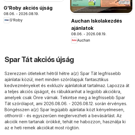
G'Roby akciós újság
08.06. - 2026.08.19.
Auchan Iskolakezdés
G'Roby
ajánlatok
08.06. - 2026.08.19.
Auchan
Spar Tát akciós újság
Szerezzen ötleteket hétről hétre a(z) Spar Tát legfrissebb
ajánlatai közül, mert minden szórólapjuk fantasztikus
kedvezményeket és exkluzív ajánlatokat tartalmaz. Lapozza át
a teljes akciós újságot, és rábukkanhat a legjobb akciókra,
amelyek csak Önre várnak. Tekintse meg a legfrissebb Spar
Tát szórólapot, ami 2026.08.06. - 2026.08.12. során érvényes.
Böngésszen a(z) Spar legújabb ajánlatai közt kényelmesen,
otthonról - és egyszerűen megtervezheti a bevásárlást. Az
akciók nem tartanak örökké, tehát ne habozzon, használja ki
az e heti remek akciókat most rögtön.