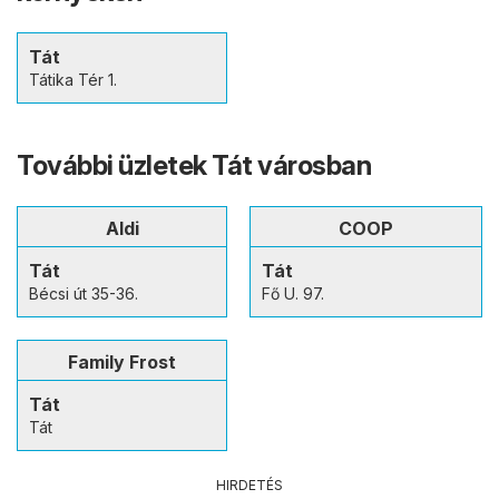
Tát
Tátika Tér 1.
További üzletek Tát városban
Aldi
COOP
Tát
Tát
Bécsi út 35-36.
Fő U. 97.
Family Frost
Tát
Tát
HIRDETÉS