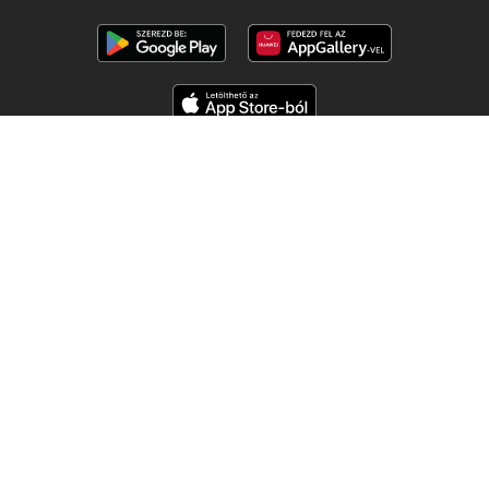
Kövess minket
Többi ország:
Česko
Polska
Slovensko
Copyright © 2026
Ujsogomat.hu
.
Személyes adatkezelési beállítások
A weboldal használati feltételei
A személyes adatok feldolgozása