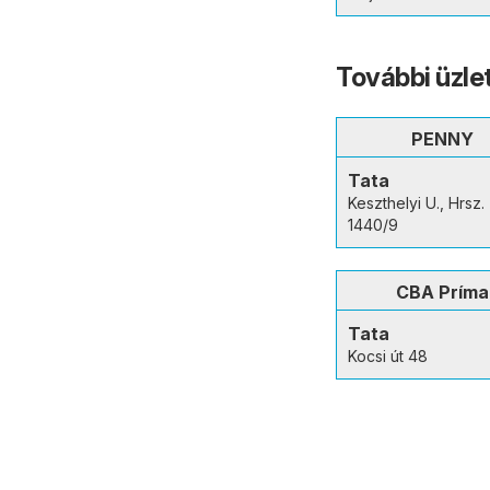
További üzle
PENNY
Tata
Keszthelyi U., Hrsz.
1440/9
CBA Príma
Tata
Kocsi út 48