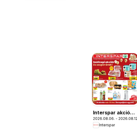
Interspar akciós
2026.08.06. - 2026.08.12
újság
Interspar