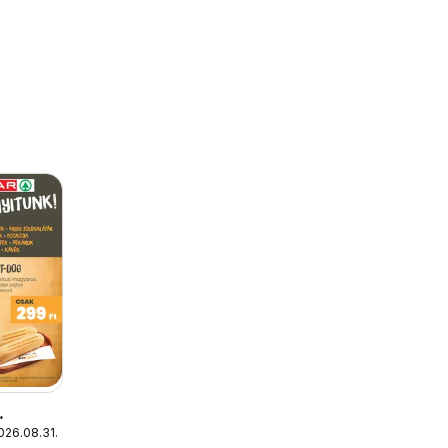
2026.08.31.
toGo