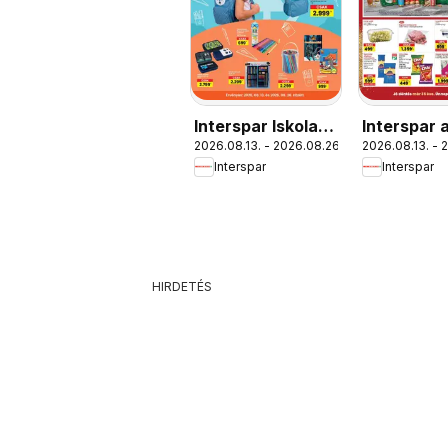
Interspar Iskola
Interspar 
2026.08.13. - 2026.08.26.
2026.08.13. - 
katalógus
újság
Interspar
Interspar
HIRDETÉS