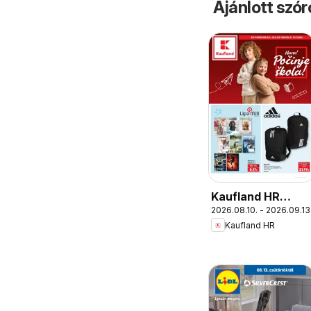
Ajánlott szó
Kaufland HR
2026.08.10. - 2026.09.13
akciós újság
Kaufland HR