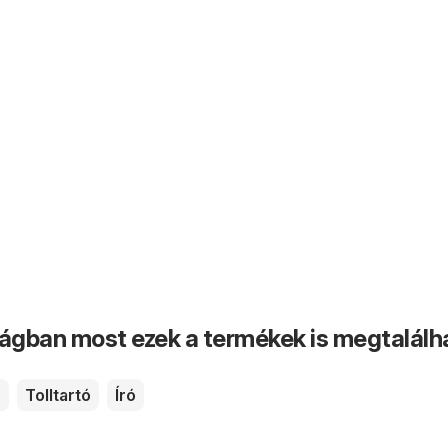
ságban most ezek a termékek is megtalálh
ő
Tolltartó
Író