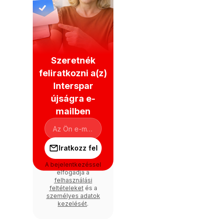
Szeretnék
feliratkozni a(z)
Interspar
újságra e-
mailben
Iratkozz fel
A bejelentkezéssel
elfogadja a
felhasználási
feltételeket
és a
személyes adatok
kezelését
.