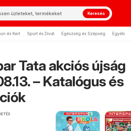
Keresés
hon és Kert
Sport és Divat
Egészség és Szépség
Egyéb
par Tata akciós újság
8.13. – Katalógus és
ciók
DETÉS