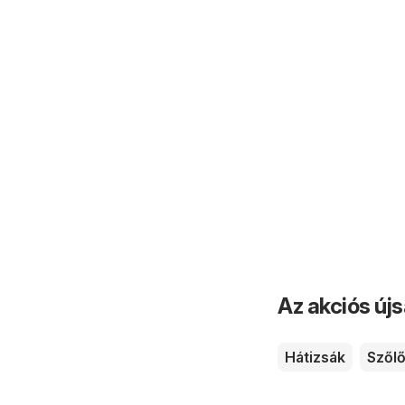
Az akciós új
Hátizsák
Szől