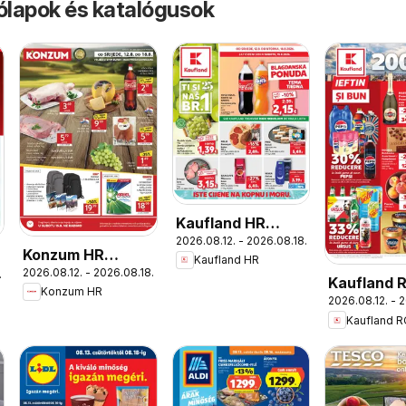
rólapok és katalógusok
Kaufland HR
2026.08.12. - 2026.08.18.
akciós újság
Konzum HR
Kaufland HR
2026.08.12. - 2026.08.18.
akciós újság
.
Kaufland 
Konzum HR
2026.08.12. - 
akciós újs
Kaufland 