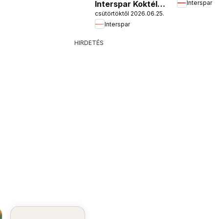
Interspar Koktél
Interspar
nyitás
csütörtöktől 2026.06.25.
katalógus
Interspar
HIRDETÉS