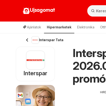
Ujsagomat
Ajánlatok
Hipermarketek
Elektronika
Ott
Interspar Tata
Inters
2026.0
Interspar
promó
HIR