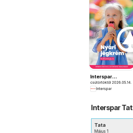
Interspar
csütörtöktől 2026.05.14.
Jégkrém
Interspar
katalógus
Interspar Ta
Tata
Május 1