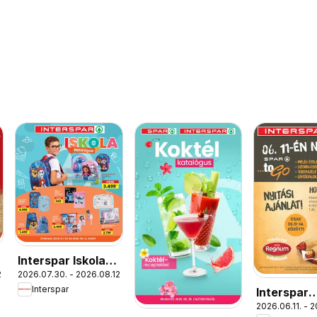
Interspar Iskola
.
2026.07.30. - 2026.08.12.
katalógus
Interspar
Interspar
2026.06.11. - 
Veszprém 