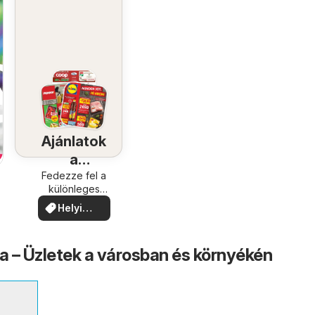
Ajánlatok
a
közelében
Fedezze fel a
különleges
ajánlatokat
Helyi
ajánlatok
ta – Üzletek a városban és környékén