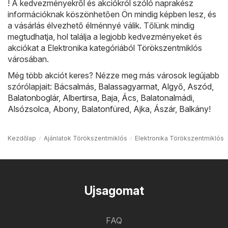
! A kedvezményekről és akciókról szóló naprakész
információknak köszönhetően Ön mindig képben lesz, és
a vásárlás élvezhető élménnyé válik. Tőlünk mindig
megtudhatja, hol találja a legjobb kedvezményeket és
akciókat a Elektronika kategóriából Törökszentmiklós
városában.
Még több akciót keres? Nézze meg más városok legújabb
szórólapjait:
Bácsalmás
,
Balassagyarmat
,
Algyő
,
Aszód
,
Balatonboglár
,
Albertirsa
,
Baja
,
Ács
,
Balatonalmádi
,
Alsózsolca
,
Abony
,
Balatonfüred
,
Ajka
,
Ászár
,
Balkány
!
Kezdőlap
Ajánlatok Törökszentmiklós
Elektronika Törökszentmiklós
Ujsagomat
FAQ