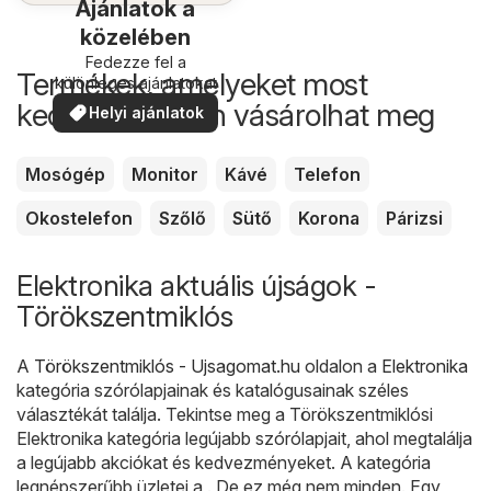
Ajánlatok a
közelében
Fedezze fel a
Termékek, amelyeket most
különleges ajánlatokat
kedvezőbb áron vásárolhat meg
Helyi ajánlatok
Mosógép
Monitor
Kávé
Telefon
Okostelefon
Szőlő
Sütő
Korona
Párizsi
Elektronika aktuális újságok -
Törökszentmiklós
A
Törökszentmiklós - Ujsagomat.hu
oldalon a
Elektronika
kategória szórólapjainak és katalógusainak széles
választékát találja. Tekintse meg a Törökszentmiklósi
Elektronika kategória legújabb szórólapjait, ahol megtalálja
a legújabb akciókat és kedvezményeket. A kategória
legnépszerűbb üzletei a . De ez még nem minden. Egy