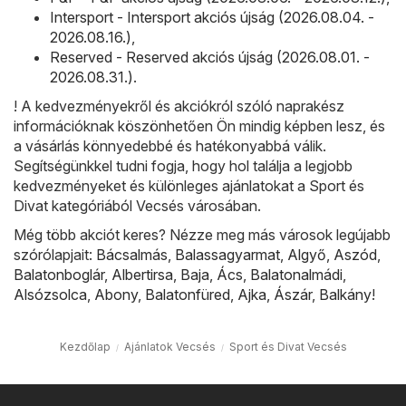
Intersport - Intersport akciós újság (2026.08.04. -
2026.08.16.)
,
Reserved - Reserved akciós újság (2026.08.01. -
2026.08.31.)
.
! A kedvezményekről és akciókról szóló naprakész
információknak köszönhetően Ön mindig képben lesz, és
a vásárlás könnyedebbé és hatékonyabbá válik.
Segítségünkkel tudni fogja, hogy hol találja a legjobb
kedvezményeket és különleges ajánlatokat a Sport és
Divat kategóriából Vecsés városában.
Még több akciót keres? Nézze meg más városok legújabb
szórólapjait:
Bácsalmás
,
Balassagyarmat
,
Algyő
,
Aszód
,
Balatonboglár
,
Albertirsa
,
Baja
,
Ács
,
Balatonalmádi
,
Alsózsolca
,
Abony
,
Balatonfüred
,
Ajka
,
Ászár
,
Balkány
!
Kezdőlap
Ajánlatok Vecsés
Sport és Divat Vecsés