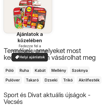
Ajánlatok a
közelében
Fedezze fel a
Termékek, amelyeket most
különleges ajánlatokat
kedvezőbb áron vásárolhat meg
Helyi ajánlatok
Póló
Ruha
Kabát
Mellény
Szoknya
Pulóver
Takaró
Dzseki
Trikó
Akrilfesték
Sport és Divat aktuális újságok -
Vecsés