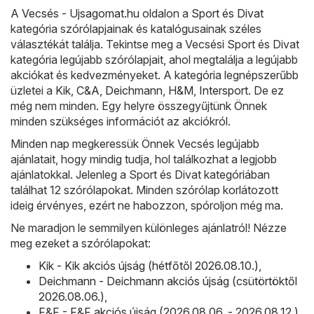
A
Vecsés - Ujsagomat.hu
oldalon a
Sport és Divat
kategória szórólapjainak és katalógusainak széles
választékát találja. Tekintse meg a Vecsési Sport és Divat
kategória legújabb szórólapjait, ahol megtalálja a legújabb
akciókat és kedvezményeket. A kategória legnépszerűbb
üzletei a
Kik
,
C&A
,
Deichmann
,
H&M
,
Intersport
. De ez
még nem minden. Egy helyre összegyűjtünk Önnek
minden szükséges információt az akciókról.
Minden nap megkeressük Önnek Vecsés legújabb
ajánlatait, hogy mindig tudja, hol találkozhat a legjobb
ajánlatokkal. Jelenleg a Sport és Divat kategóriában
találhat 12 szórólapokat. Minden szórólap korlátozott
ideig érvényes, ezért ne habozzon, spóroljon még ma.
Ne maradjon le semmilyen különleges ajánlatról! Nézze
meg ezeket a szórólapokat:
Kik - Kik akciós újság (hétfőtől 2026.08.10.)
,
Deichmann - Deichmann akciós újság (csütörtöktől
2026.08.06.)
,
F&F - F&F akciós újság (2026.08.06. - 2026.08.12.)
,