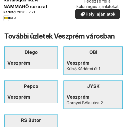
Fedezze fel a
NÄMMARÖ sorozat
különleges ajánlatokat
keddtől 2026.07.21.
Helyi ajánlatok
IKEA
További üzletek Veszprém városban
Diego
OBI
Veszprém
Veszprém
Külső Kádártai út 1
Pepco
JYSK
Veszprém
Veszprém
Dornyai Béla utca 2
RS Bútor