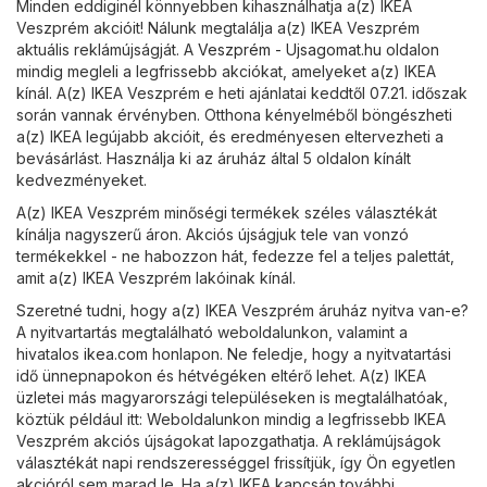
Minden eddiginél könnyebben kihasználhatja a(z) IKEA
Veszprém akcióit! Nálunk megtalálja a(z) IKEA Veszprém
aktuális reklámújságját. A
Veszprém - Ujsagomat.hu
oldalon
mindig megleli a legfrissebb akciókat, amelyeket a(z) IKEA
kínál. A(z) IKEA Veszprém e heti ajánlatai keddtől 07.21. időszak
során vannak érvényben. Otthona kényelméből böngészheti
a(z) IKEA legújabb akcióit, és eredményesen eltervezheti a
bevásárlást. Használja ki az áruház által 5 oldalon kínált
kedvezményeket.
A(z) IKEA Veszprém minőségi termékek széles választékát
kínálja nagyszerű áron. Akciós újságjuk tele van vonzó
termékekkel - ne habozzon hát, fedezze fel a teljes palettát,
amit a(z) IKEA Veszprém lakóinak kínál.
Szeretné tudni, hogy a(z) IKEA Veszprém áruház nyitva van-e?
A nyitvartartás megtalálható weboldalunkon, valamint a
hivatalos
ikea.com
honlapon. Ne feledje, hogy a nyitvatartási
idő ünnepnapokon és hétvégéken eltérő lehet. A(z) IKEA
üzletei más magyarországi településeken is megtalálhatóak,
köztük például itt: Weboldalunkon mindig a legfrissebb IKEA
Veszprém akciós újságokat lapozgathatja. A reklámújságok
választékát napi rendszerességgel frissítjük, így Ön egyetlen
akcióról sem marad le. Ha a(z) IKEA kapcsán további