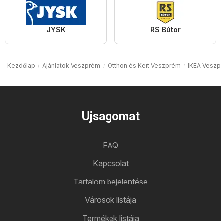
JYSK
RS Bútor
Kezdőlap
Ajánlatok Veszprém
Otthon és Kert Veszprém
IKEA Vesz
Ujsagomat
FAQ
Kapcsolat
Tartalom bejelentése
Városok listája
Termékek listája