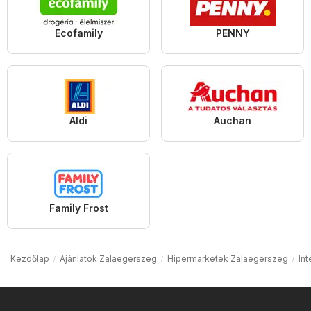
Ecofamily
PENNY
Aldi
Auchan
Family Frost
Kezdőlap
Ajánlatok Zalaegerszeg
Hipermarketek Zalaegerszeg
In