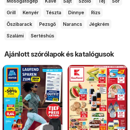
Mosogatógép
Kávé
Sajt
Szőlő
Tej
Sör
Grill
Kenyér
Tészta
Dinnye
Rizs
Őszibarack
Pezsgő
Narancs
Jégkrém
Szalámi
Sertéshús
Ajánlott szórólapok és katalógusok