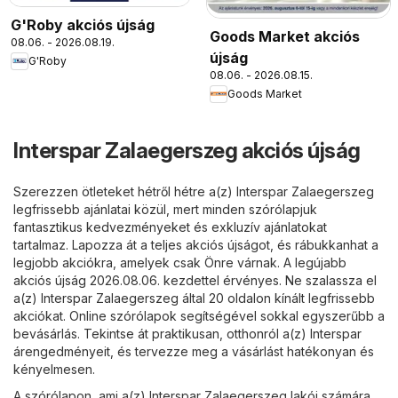
G'Roby akciós újság
Goods Market akciós
08.06. - 2026.08.19.
újság
G'Roby
08.06. - 2026.08.15.
Goods Market
Interspar Zalaegerszeg akciós újság
Szerezzen ötleteket hétről hétre a(z) Interspar Zalaegerszeg
legfrissebb ajánlatai közül, mert minden szórólapjuk
fantasztikus kedvezményeket és exkluzív ajánlatokat
tartalmaz. Lapozza át a teljes akciós újságot, és rábukkanhat a
legjobb akciókra, amelyek csak Önre várnak. A legújabb
akciós újság 2026.08.06. kezdettel érvényes. Ne szalassza el
a(z) Interspar Zalaegerszeg által 20 oldalon kínált legfrissebb
akciókat. Online szórólapok segítségével sokkal egyszerűbb a
bevásárlás. Tekintse át praktikusan, otthonról a(z) Interspar
árengedményeit, és tervezze meg a vásárlást hatékonyan és
kényelmesen.
A szórólapon, ami a(z) Interspar Zalaegerszeg lakói számára