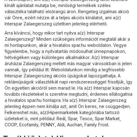
kínált ajánlatait mutatja be, minőségi termékek széles
választéka található elsőrangú áron. Rengeteg izgalmas akció
vár Önre, ezért nézze át a teljes akciós kínálatot, ami a(z)
Interspar Zalaegerszeg üzletben jelenleg elérhető.
Arra kíváncsi, hogy mikor tart nyitva a(z) Interspar
Zalaegerszeg? Minden szükséges információt megtalál akár a
mi honlapunkon, akár a hivatalos
spar.hu
weboldalon. Vegye
figyelembe, hogy a nyitvatartás módosulhat ünnepnapokon,
hétvégéken vagy különleges alkalmakkor. A(z) Interspar
áruházai Zalaegerszeg mellett más magyar városokban is jelen
vannak, így például itt: Weboldalunkon mindig a legfrissebb
Interspar Zalaegerszeg akciós újságokat lapozgathatja. A
reklámújságok választékát napi rendszerességgel frissítjük, így
Ön egyetlen akcióról sem marad le. Ha a(z) Interspar kapcsán
további részleteket is szeretne megtudni, érdemes ellátogatnia
a hivatalos
spar.hu
honlapra. Ha a(z) Interspar Zalaegerszeg
jelenleg éppen nem kínálja azt, amit Ön keres, ne csüggedjen.
Felkereshet más, a(z)
Hipermarketek
kategóriába tartozó
üzleteket is, mint például:
Reál
,
Spar
,
Tesco
,
Spar Market
,
COOP
,
Ecofamily
,
PENNY
,
Aldi
,
Auchan
,
Family Frost
.