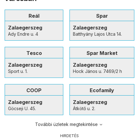
Reál
Spar
Zalaegerszeg
Zalaegerszeg
Ady Endre u. 4
Batthyány Lajos Utca 14.
Tesco
Spar Market
Zalaegerszeg
Zalaegerszeg
Sport u. 1.
Hock János u. 7469/2 h
COOP
Ecofamily
Zalaegerszeg
Zalaegerszeg
Göcseji U. 45.
Átkötő u. 2.
További üzletek megtekintése
HIRDETÉS