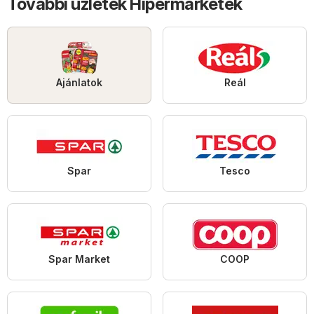
További üzletek Hipermarketek
Ajánlatok
Reál
Spar
Tesco
Spar Market
COOP