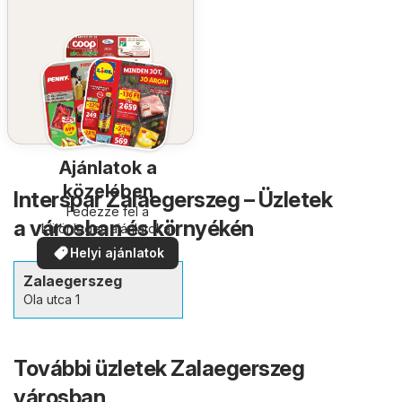
Ajánlatok a
közelében
Interspar Zalaegerszeg – Üzletek
Fedezze fel a
a városban és környékén
különleges ajánlatokat
Helyi ajánlatok
Zalaegerszeg
Ola utca 1
További üzletek Zalaegerszeg
városban