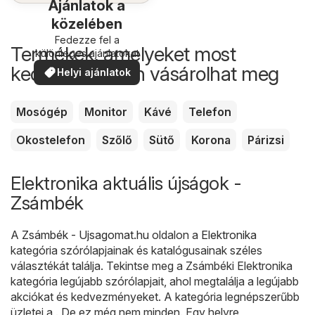
Ajánlatok a
közelében
Fedezze fel a
Termékek, amelyeket most
különleges ajánlatokat
kedvezőbb áron vásárolhat meg
Helyi ajánlatok
Mosógép
Monitor
Kávé
Telefon
Okostelefon
Szőlő
Sütő
Korona
Párizsi
Elektronika aktuális újságok -
Zsámbék
A
Zsámbék - Ujsagomat.hu
oldalon a
Elektronika
kategória szórólapjainak és katalógusainak széles
választékát találja. Tekintse meg a Zsámbéki Elektronika
kategória legújabb szórólapjait, ahol megtalálja a legújabb
akciókat és kedvezményeket. A kategória legnépszerűbb
üzletei a . De ez még nem minden. Egy helyre