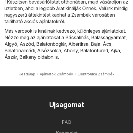
! Készítsen bevásárlólistát otthonában, majd vásároljon az
üzletben, ahol a legjobb árat kínálják Önnek. Velünk mindig
nagyszerű áttekintést kaphat a Zsámbék városában
található akciós ajánlatokról.
Más városok is kínálnak kedvező, különleges ajánlatokat.
Nézze meg az ajánlatokat a
Bácsalmás
,
Balassagyarmat
,
Algyő
,
Aszód
,
Balatonboglár
,
Albertirsa
,
Baja
,
Ács
,
Balatonalmádi
,
Alsózsolca
,
Abony
,
Balatonfüred
,
Ajka
,
Ászár
,
Balkány
oldalon is.
Kezdőlap
Ajánlatok Zsámbék
Elektronika Zsámbék
Ujsagomat
FAQ
Kapcsolat