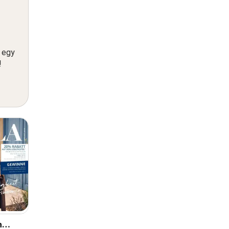
n egy
!
n