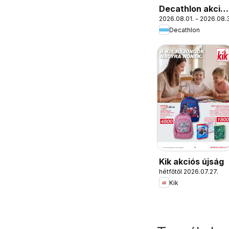
Decathlon akció
2026.08.01. - 2026.08.3
újság
Decathlon
Kik akciós újság
hétfőtől 2026.07.27.
Kik