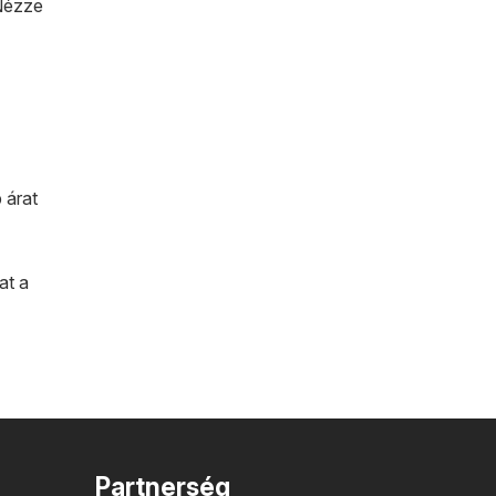
 Nézze
 árat
at a
Partnerség