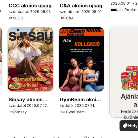
2026.08.01. - 2
akciós újs
s
CCC akciós újság
C&A akciós újság
Ulla Popke
1.
szombattól 2026.08.01.
szombattól 2026.08.01.
CCC
C&A
Ajánl
Sinsay akciós
GymBeam akciós
a
szerdától 2026.07.22.
keddtől 2026.07.21.
újság
újság
közel
Fedezze
Sinsay
GymBeam
különl
ajánla
Hely
aján