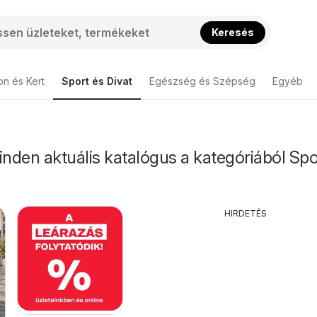
Keresés
on és Kert
Sport és Divat
Egészség és Szépség
Egyéb
den aktuális katalógus a kategóriából Spo
HIRDETÉS