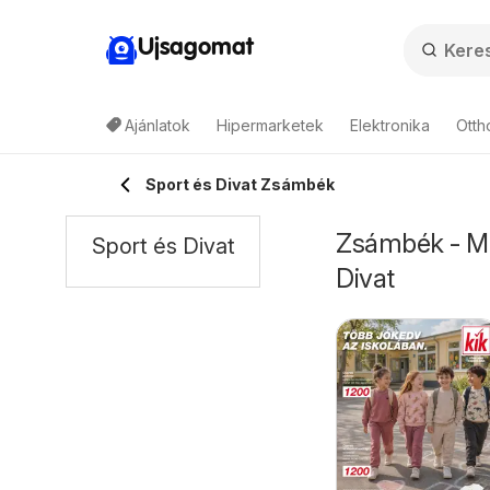
Ujsagomat
Ajánlatok
Hipermarketek
Elektronika
Otth
Sport és Divat Zsámbék
Zsámbék - Min
Sport és Divat
Divat