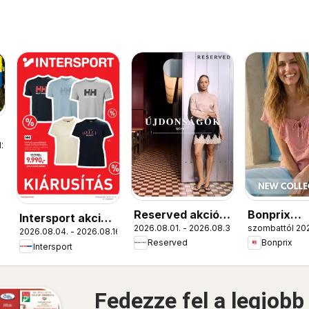
12.
Reserved akciós
Bonprix
Intersport akciós
2026.08.01. - 2026.08.31.
szombattól 202
újság
katalógus 
2026.08.04. - 2026.08.16.
újság
Reserved
Bonprix
Collection
Intersport
Fedezze fel a legjobb