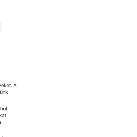
yeket. A
tünk
hol
kat
n