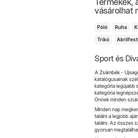
Termékek, 
vásárolhat
Póló
Ruha
K
Trikó
Akrilfes
Sport és Div
A
Zsámbék - Ujsag
katalógusainak szél
kategória legújabb 
kategória legnépsz
Önnek minden szüks
Minden nap megkere
találni a legjobb aj
találni. Az összes 
gyorsan megtalálha