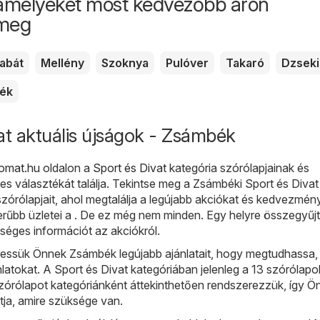
amelyeket most kedvezőbb áron
 meg
abát
Mellény
Szoknya
Pulóver
Takaró
Dzseki
ték
at aktuális újságok - Zsámbék
omat.hu
oldalon a
Sport és Divat
kategória szórólapjainak és
es választékát találja. Tekintse meg a Zsámbéki Sport és Divat
szórólapjait, ahol megtalálja a legújabb akciókat és kedvezmén
erűbb üzletei a . De ez még nem minden. Egy helyre összegyűj
éges információt az akciókról.
ssük Önnek Zsámbék legújabb ajánlatait, hogy megtudhassa, 
ánlatokat. A Sport és Divat kategóriában jelenleg a 13 szórólapo
szórólapot kategóriánként áttekinthetően rendszerezzük, így Ö
tja, amire szüksége van.