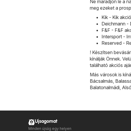
Ne maradjon le a na
meg ezeket a prosp
Kik - Kik akci
Deichmann - D
F&F - F&F akc
Intersport - I
Reserved - Re
! Készítsen bevásár
kínálják Önnek. Ve
található akciós ajá
Más városok is kíná
Bácsalmás
,
Balass
Balatonalmádi
,
Als
Ujsagomat
Minden újság egy helyen