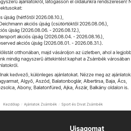
gyszerű ajánlatokról, látogasson el oldalunkra rendszeresen!
ektusokat:
ós újság (hétfőtől 2026.08.10.)
,
eichmann akciós újság (csütörtöktől 2026.08.06.)
,
iós újság (2026.08.06. - 2026.08.12.)
,
ntersport akciós újság (2026.08.04. - 2026.08.16.)
,
served akciós újság (2026.08.01. - 2026.08.31.)
.
lólistát otthonában, majd vásároljon az üzletben, ahol a legjobb
lünk mindig nagyszerű áttekintést kaphat a Zsámbék városában
nlatokról.
lnak kedvező, különleges ajánlatokat. Nézze meg az ajánlatok
agyarmat
,
Algyő
,
Aszód
,
Balatonboglár
,
Albertirsa
,
Baja
,
Ács
,
ózsolca
,
Abony
,
Balatonfüred
,
Ajka
,
Ászár
,
Balkány
oldalon is.
Kezdőlap
Ajánlatok Zsámbék
Sport és Divat Zsámbék
Ujsagomat