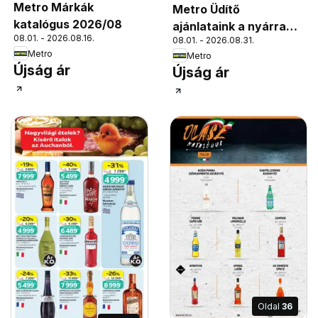
Metro Márkák
Metro Üdítő
katalógus 2026/08
ajánlataink a nyárra
08.01. - 2026.08.16.
08.01. - 2026.08.31.
2026/08
Metro
Metro
Újság ár
Újság ár
Oldal
36