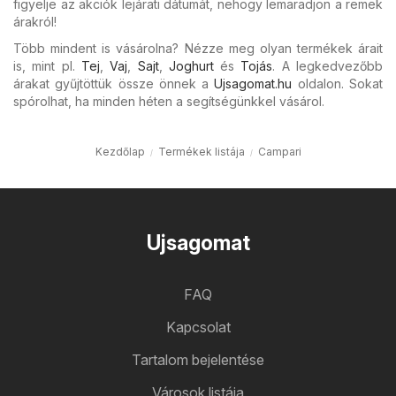
figyelje az akciók lejárati dátumát, nehogy lemaradjon a remek
árakról!
Több mindent is vásárolna? Nézze meg olyan termékek árait
is, mint pl.
Tej
,
Vaj
,
Sajt
,
Joghurt
és
Tojás
. A legkedvezőbb
árakat gyűjtöttük össze önnek a
Ujsagomat.hu
oldalon. Sokat
spórolhat, ha minden héten a segítségünkkel vásárol.
Kezdőlap
Termékek listája
Campari
Ujsagomat
FAQ
Kapcsolat
Tartalom bejelentése
Városok listája