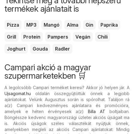
Tekintse meg a további népszerű
termékek ajánlatait is
Pizza
MP3
Mangó
Alma
Gin
Paprika
Grill
Protein
Pampers
Vegán
Chili
Joghurt
Gouda
Radler
Campari akció a magyar
szupermarketekben 🛒
A legolcsóbb Campari terméket keresi? Akkor jó helyen jár. A
Ujsagomat.hu
oldalán összegyűjtöttük önnek a legjobb
ajánlatokat. Velünk Augusztus során is spórolhat. Találjon rá
a(z) Campari kedvezményes ajánlataira és promócióira,
amelyek e héten érvényesek a(z)
Billa AT
boltjaiban.
Böngéssze kedvenc magyarországi üzletei akciós újságait ma
is. Akciós újságok széles választékát nyújtjuk önnek,
amelyekben megleli az akciós Campari ajánlatokat: Mindig