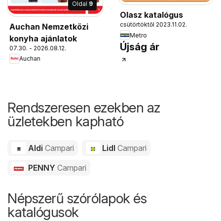
Oldal
9
Olasz katalógus
csütörtöktől 2023.11.02.
Auchan Nemzetközi
Metro
konyha ajánlatok
Újság ár
07.30. - 2026.08.12.
Auchan
Rendszeresen ezekben az
üzletekben kapható
Aldi
Campari
Lidl
Campari
PENNY
Campari
Népszerű szórólapok és
katalógusok