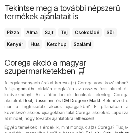
Tekintse meg a további népszerű
termékek ajánlatait is
Pizza
Alma
Sajt
Tej
Csokoládé
Sör
Kenyér
Hús
Ketchup
Szalámi
Corega akció a magyar
szupermarketekben 🛒
A legalacsonyabb árakat keresi a(z) Corega vonatkozásában?
A
Ujsagomat.hu
oldalán megtalálja az összes friss akciót és
kedvezményt. Az alábbi boltok kínálnak jelenleg Corega
akciókat:
Reál
,
Rossmann
és
DM Drogerie Markt
. Belenézett-e
már a legfrissebb akciós újságjaikba? E pillanatban a
következő akciós újságokban talál Corega akciókat: Lapozza
át mindet, hogy további ajánlatokra lelhessen!
Egyéb termékek is érdeklik, mint mondjuk a(z) Corega? Tudja-