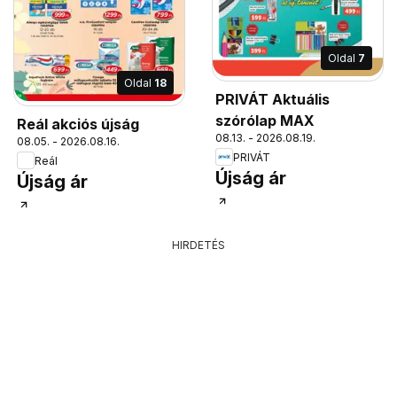
Oldal
7
Oldal
18
PRIVÁT Aktuális
szórólap MAX
Reál akciós újság
08.13. - 2026.08.19.
08.05. - 2026.08.16.
PRIVÁT
Reál
Újság ár
Újság ár
HIRDETÉS