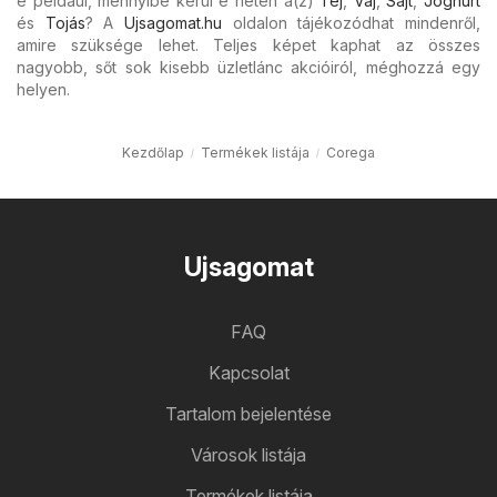
e például, mennyibe kerül e héten a(z)
Tej
,
Vaj
,
Sajt
,
Joghurt
és
Tojás
? A
Ujsagomat.hu
oldalon tájékozódhat mindenről,
amire szüksége lehet. Teljes képet kaphat az összes
nagyobb, sőt sok kisebb üzletlánc akcióiról, méghozzá egy
helyen.
Kezdőlap
Termékek listája
Corega
Ujsagomat
FAQ
Kapcsolat
Tartalom bejelentése
Városok listája
Termékek listája