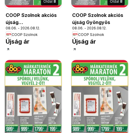
Oldal
8
Oldal
8
COOP Szolnok akciós
COOP Szolnok akciós
újság
újság Gyöngyös
08.06. - 2026.08.12.
08.06. - 2026.08.12.
Békésszentandrás
COOP Szolnok
COOP Szolnok
Újság ár
Újság ár