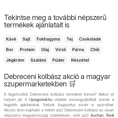
Tekintse meg a további népszerű
termékek ajánlatait is
Kávé
Sajt
Fokhagyma
Tej
Csokoládé
Bor
Protein
Olaj
Virsli
Párna
Chili
Jégkrém
Szalámi
Púder
Készétel
Debreceni kolbász akció a magyar
szupermarketekben 🛒
A legolcsóbb Debreceni kolbász terméket keresi? Akkor jó
helyen jár. A
Ujsagomat.hu
oldalán összegyűjtöttük önnek a
legjobb ajánlatokat. Velünk Augusztus során is spórolhat.
Akciós áron kapható e héten a(z) Debreceni kolbász az olyan
népszerű magyarországi üzletekben, mint a(z)
Auchan
,
Reál