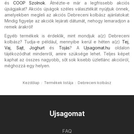
és
COOP Szolnok
. Átnézte-e már a legfrissebb akciós
újságjaikat? Akciós újságok széles választékát nyújtjuk önnek,
amelyekben megleli az akciós Debreceni kolbász ajánlatokat:
Mindig figyelje az akciók lejárati dátumát, nehogy lemaradjon a
remek árakról!
Egyéb termékek is érdeklik, mint mondjuk a(z) Debreceni
kolbász? Tudja-e például, mennyibe kerül e héten a(z)
Tej
,
Vaj
,
Sajt
,
Joghurt
és
Tojás
? A
Ujsagomat.hu
oldalon
tájékozódhat mindenről, amire szüksége lehet. Teljes képet
kaphat az összes nagyobb, sőt sok kisebb üzletlánc akcióiról,
méghozzá egy helyen.
Kezdőlap
Termékek listája
Debreceni kolbász
Ujsagomat
FAQ