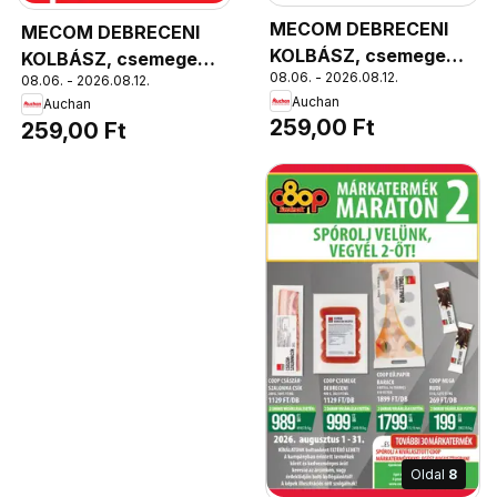
MECOM DEBRECENI
MECOM DEBRECENI
KOLBÁSZ, csemege
KOLBÁSZ, csemege
08.06. - 2026.08.12.
vagy csípős, 3490
08.06. - 2026.08.12.
vagy csípős, 3490
Auchan
Auchan
Ft/kg, 2590 Ft/kg,
Ft/kg, 2590 Ft/kg,
259,00 Ft
259,00 Ft
csemegepultban
csemegepultban
kapható
kapható
Oldal
8