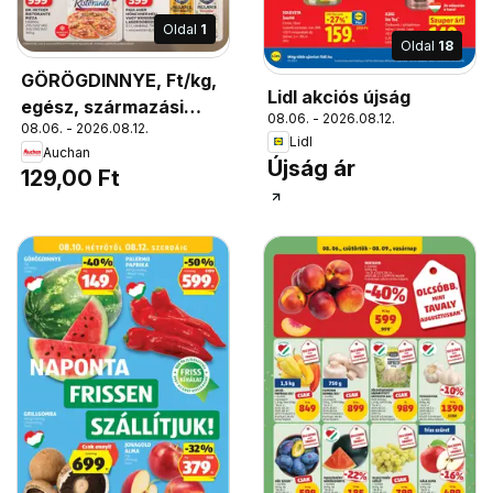
Oldal
1
Oldal
18
GÖRÖGDINNYE, Ft/kg,
Lidl akciós újság
egész, származási
08.06. - 2026.08.12.
08.06. - 2026.08.12.
hely: Magyarország
Lidl
Auchan
Újság ár
129,00 Ft