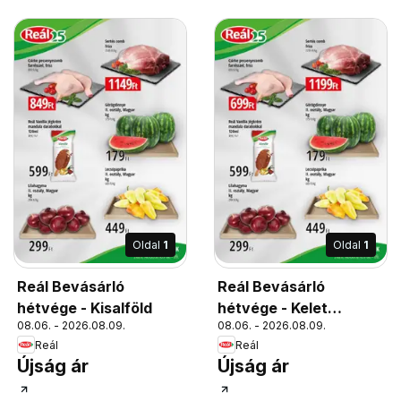
Oldal
1
Oldal
1
Reál Bevásárló
Reál Bevásárló
hétvége - Kisalföld
hétvége - Kelet
08.06. - 2026.08.09.
08.06. - 2026.08.09.
Magyarország
Reál
Reál
Újság ár
Újság ár