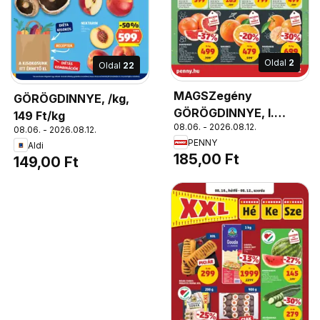
Oldal
2
Oldal
22
MAGSZegény
GÖRÖGDINNYE, /kg,
GÖRÖGDINNYE, I.
149 Ft/kg
08.06. - 2026.08.12.
osztály, lédig, kg
08.06. - 2026.08.12.
PENNY
Aldi
185,00 Ft
149,00 Ft