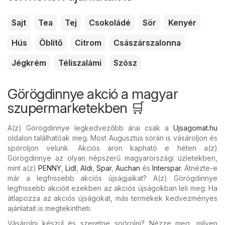
Sajt
Tea
Tej
Csokoládé
Sör
Kenyér
Hús
Öblítő
Citrom
Császárszalonna
Jégkrém
Téliszalámi
Szósz
Görögdinnye akció a magyar
szupermarketekben 🛒
A(z) Görögdinnye legkedvezőbb árai csak a
Ujsagomat.hu
oldalon találhatóak meg. Most Augusztus során is vásároljon és
spóroljon velünk. Akciós áron kapható e héten a(z)
Görögdinnye az olyan népszerű magyarországi üzletekben,
mint a(z)
PENNY
,
Lidl
,
Aldi
,
Spar
,
Auchan
és
Interspar
. Átnézte-e
már a legfrissebb akciós újságjaikat? A(z) Görögdinnye
legfrissebb akcióit ezekben az akciós újságokban leli meg: Ha
átlapozza az akciós újságokat, más termékek kedvezményes
ajánlatait is megtekintheti.
Vásárolni készül és szeretne spórolni? Nézze meg, milyen