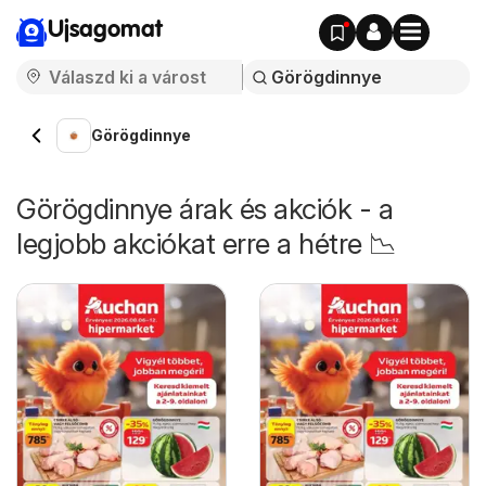
Ujsagomat
Görögdinnye
Görögdinnye árak és akciók - a
legjobb akciókat erre a hétre 📉