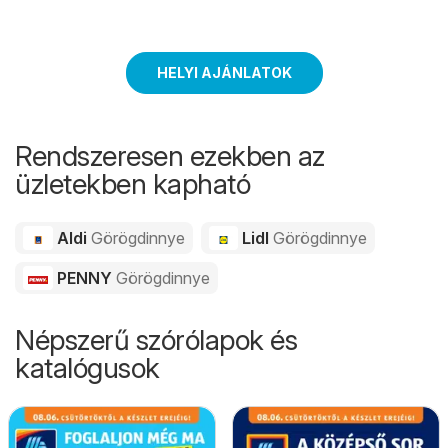
HELYI AJÁNLATOK
Rendszeresen ezekben az
üzletekben kapható
Aldi
Görögdinnye
Lidl
Görögdinnye
PENNY
Görögdinnye
Népszerű szórólapok és
katalógusok