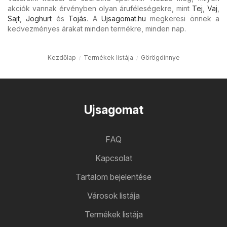
akciók vannak érvényben olyan áruféleségekre, mint
Tej
,
Vaj
,
Sajt
,
Joghurt
és
Tojás
. A
Ujsagomat.hu
megkeresi önnek a
kedvezményes árakat minden termékre, minden nap.
Kezdőlap
Termékek listája
Görögdinnye
Ujsagomat
FAQ
Kapcsolat
Tartalom bejelentése
Városok listája
Termékek listája