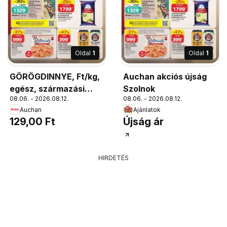
Oldal
1
Oldal
1
GÖRÖGDINNYE, Ft/kg,
Auchan akciós újság
egész, származási
Szolnok
08.06. - 2026.08.12.
08.06. - 2026.08.12.
hely: Magyarország
Auchan
Ajánlatok
129,00 Ft
Újság ár
HIRDETÉS