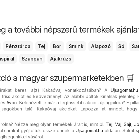
g a további népszerű termékek ajánlata
Pénztárca
Tej
Bor
Smink
Alapozó
Só
Sa
spirál
Szappan
Ajakrúzs
kció a magyar szupermarketekben 🛒
árakat keresi a(z) Kakaóvaj vonatkozásában? A
Ujsagomat.hu
 friss akciót és kedvezményt. Az alábbi boltok kínálnak jelenleg
és
Avon
. Belenézett-e már a legfrissebb akciós újságjaikba? E pill
jságokban talál Kakaóvaj akciókat: Lapozza át mindet, hogy
!
rolna? Nézze meg olyan termékek árait is, mint pl.
Tej
,
Vaj
,
Sajt
,
Jo
bb árakat gyűjtöttük össze önnek a
Ujsagomat.hu
oldalon. Sokat s
gítségünkkel vásárol.