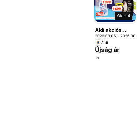
Oldal
4
Aldi akciós
2026.08.06. - 2026.08.
újság
Aldi
Újság ár