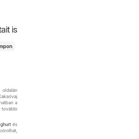
it is
mpon
oldalán
 Kakaóvaj
anatban a
 további
ghurt
és
pórolhat,