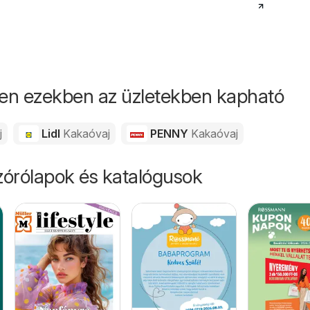
en ezekben az üzletekben kapható
j
Lidl
Kakaóvaj
PENNY
Kakaóvaj
órólapok és katalógusok