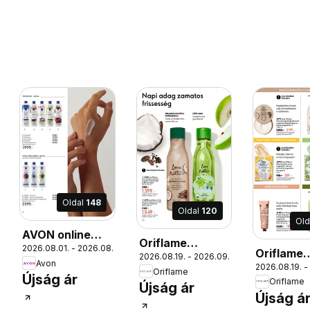
Oldal
148
Oldal
120
Old
AVON online
Oriflame
2026.08.01. - 2026.08.31.
katalógus 2026
Oriflame
2026.08.19. - 2026.09.08.
katalógus
Avon
augusztusi
2026.08.19. -
katalógu
Oriflame
2026/12
Újság ár
Oriflame
2026/12
Újság ár
12.
Újság á