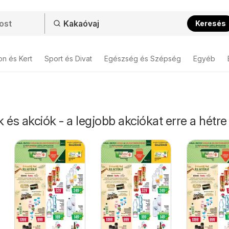
Keresés
on és Kert
Sport és Divat
Egészség és Szépség
Egyéb
 és akciók - a legjobb akciókat erre a hétre