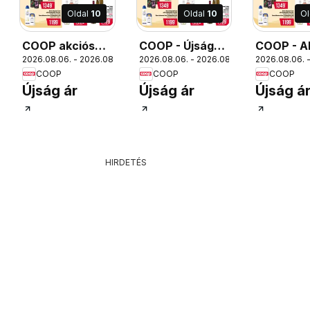
Oldal
10
Oldal
10
Ol
COOP akciós
COOP - Újság
COOP - A
2026.08.06. - 2026.08.12.
2026.08.06. - 2026.08.12.
2026.08.06. -
újság
Észak Kelet
szuper / A
COOP
COOP
COOP
Pro-Coop Zrt
Pro-Coop 
12.
Újság ár
Újság ár
Újság á
HIRDETÉS