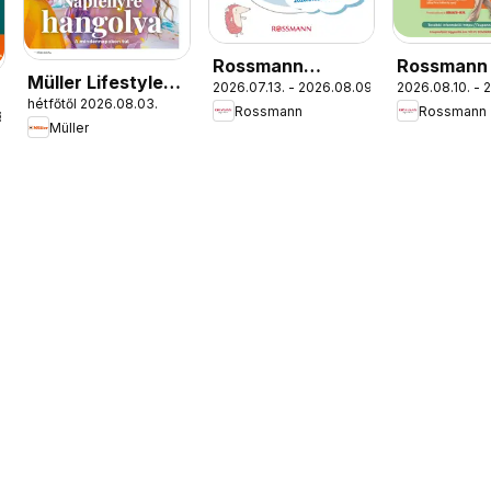
Rossmann
Rossmann
Müller Lifestyle
2026.07.13. - 2026.08.09.
2026.08.10. - 
Babaprogram
Napok
hétfőtől 2026.08.03.
magazin
Rossmann
Rossmann
.
Müller