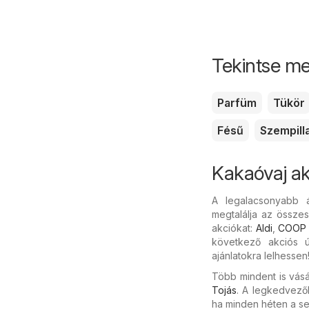
Tekintse me
Parfüm
Tükör
Fésű
Szempilla
Kakaóvaj a
A legalacsonyabb 
megtalálja az összes
akciókat:
Aldi
,
COOP
következő akciós ú
ajánlatokra lelhessen
Több mindent is vásá
Tojás
. A legkedvező
ha minden héten a se