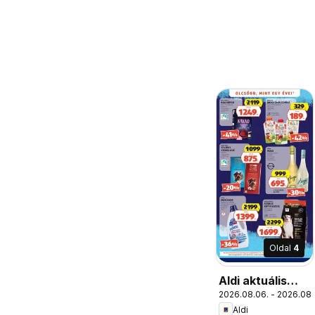
Oldal
4
Aldi aktuális
2026.08.06. - 2026.08.
akciós újság
Aldi