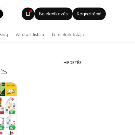
Bejelentkezés
Regisztráció
Blog
Városok listája
Termékek listája
HIRDETÉS
 📉