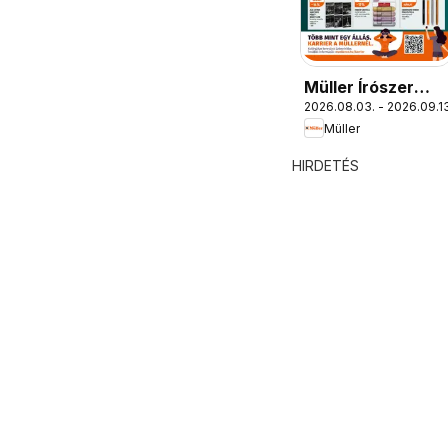
Müller Írószer
2026.08.03. - 2026.09.13
ajánlatok
Müller
HIRDETÉS